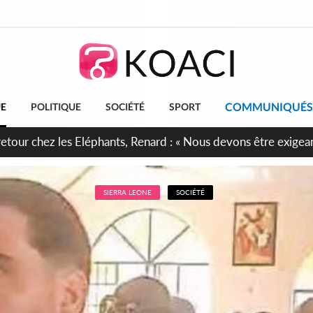
COMMUNIQUÉS
UE
POLITIQUE
SOCIÉTÉ
SPORT
 anniversaire de l'Indépendance, les Forces de Défense et de S
irment leur engagement envers la Nation
SIERRA LEONE
SOCIÉTÉ