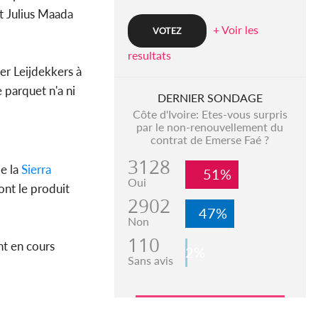
nt Julius Maada
+ Voir les
resultats
ter Leijdekkers à
 parquet n'a ni
DERNIER SONDAGE
Côte d'Ivoire: Etes-vous surpris
par le non-renouvellement du
contrat de Emerse Faé ?
3128
de la
Sierra
51%
Oui
ont le produit
2902
47%
Non
110
nt en cours
2%
Sans avis