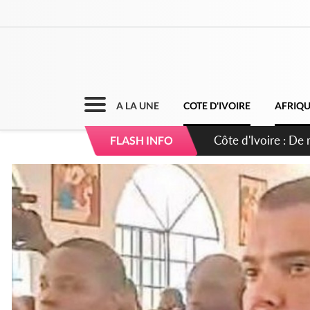
A LA UNE
COTE D'IVOIRE
AFRIQ
Côte d'Ivoire : 66e
FLASH INFO
puissance et réaff