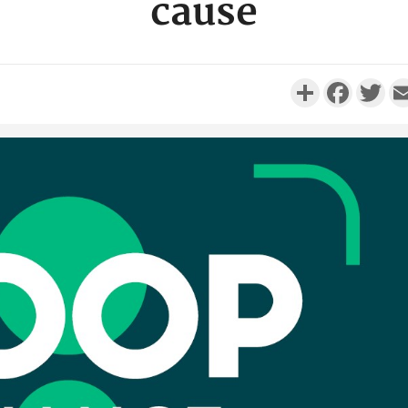
cause
Partager
Faceboo
Twi
Côte 
anni
l'Indépend
Dé
Côte d'I
promet des
les dégu