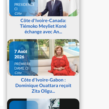
PRESIDENCE
CI
Côte
d'Ivoire
Côte d'Ivoire-Canada:
Tiémoko Meyliet Koné
échange avec An...
7 Août
2026
PREMIERE
DAME CI
Côte
d'Ivoire
Côte d'Ivoire-Gabon :
Dominique Ouattara reçoit
Zita Oligu...