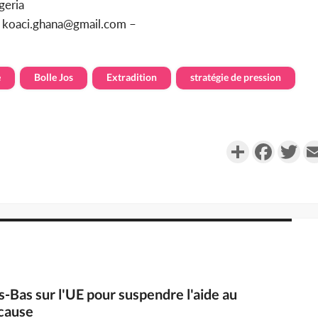
geria
u koaci.ghana@gmail.com –
e
Bolle Jos
Extradition
stratégie de pression
Partager
Faceboo
Twi
s-Bas sur l'UE pour suspendre l'aide au
cause