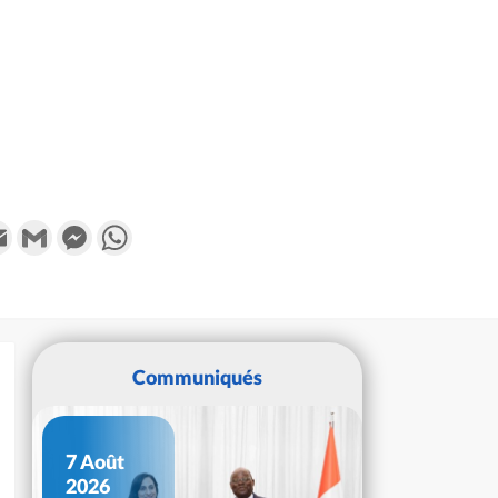
k
tter
Email
Gmail
Messenger
WhatsApp
Communiqués
7 Août
2026