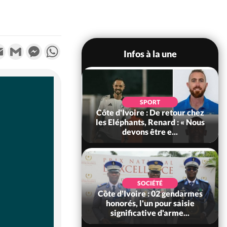
k
tter
Email
Gmail
Messenger
WhatsApp
Infos à la une
POLITIQUE
d'Ivoire : 66e
SPORT
versaire de
Côte d'Ivoire : De retour chez
ance, les Forces de
les Eléphants, Renard : « Nous
fense e...
devons être e...
SOCIÉTÉ
SOCIÉTÉ
voire : Ouattara
Côte d'Ivoire : 02 gendarmes
 sanctions contre
honorés, l'un pour saisie
erpissements i...
significative d'arme...