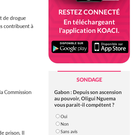
RESTEZ CONNECTÉ
nt de drogue
En téléchargeant
s contribuent à
l'application KOACI.
SONDAGE
Gabon : Depuis son ascension
 la Commission
au pouvoir, Oligui Nguema
vous parait-il compétent ?
Oui
Non
Sans avis
e prison. Il