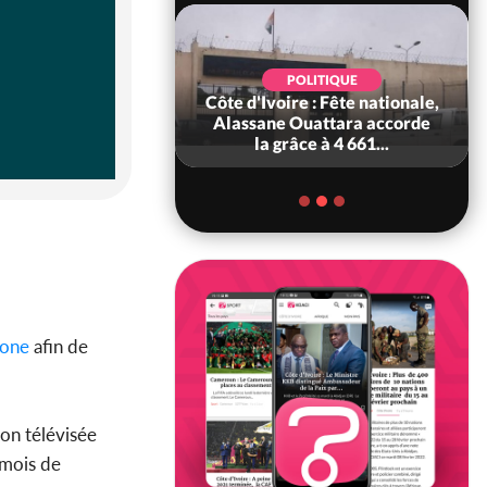
POLITIQUE
POLITIQUE
 Décès à 86 ans de
Côte d'Ivoire : Fête nationale,
rou Sanda pilier
Alassane Ouattara accorde
il constituti...
la grâce à 4 661...
eone
afin de
ion télévisée
 mois de