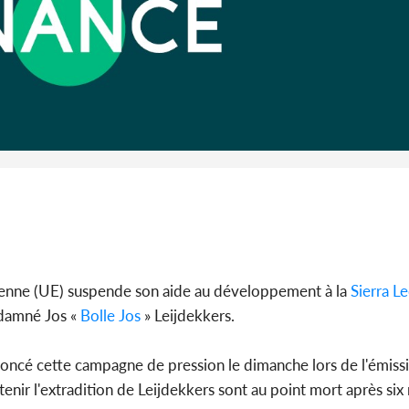
Cameroun :
BAH Ouma
du conse
éenne (UE) suspende son aide au développement à la
Sierra L
ndamné Jos «
Bolle Jos
» Leijdekkers.
nnoncé cette campagne de pression le dimanche lors de l'émiss
enir l'extradition de Leijdekkers sont au point mort après six