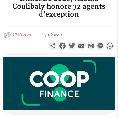
Coulibaly honore 32 agents
d'exception
2710 Vues
Il y a 2 mois
Partager
Facebook
Twitter
Email
Gmail
Messen
W