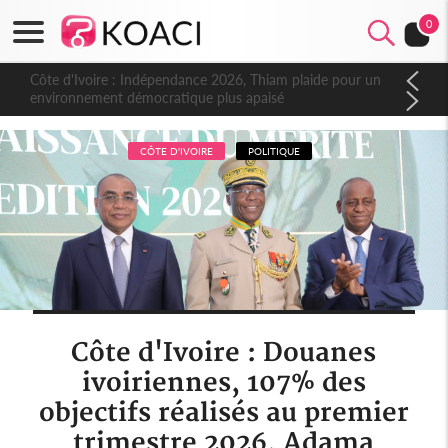
0
Côte d'Ivoire : Indépendance 2026, Thiam plaide pour un
environnement démocratique plus apaisé
CÔTE D'IVOIRE
POLITIQUE
Côte d'Ivoire : Douanes
ivoiriennes, 107% des
objectifs réalisés au premier
trimestre 2026, Adama