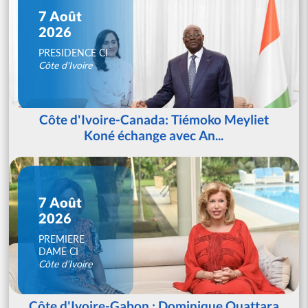
7 Août
2026
PRESIDENCE CI
Côte d'Ivoire
Côte d'Ivoire-Canada: Tiémoko Meyliet
Koné échange avec An...
7 Août
2026
PREMIERE
DAME CI
Côte d'Ivoire
Côte d'Ivoire-Gabon : Dominique Ouattara