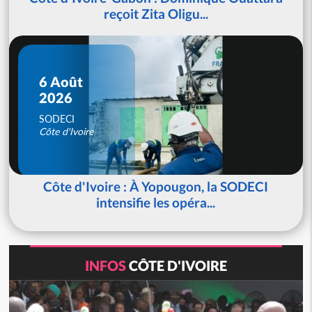
reçoit Zita Oligu...
6 Août
2026
SODECI
Côte d'Ivoire
Côte d'Ivoire : À Yopougon, la SODECI
intensifie les opéra...
INFOS
CÔTE D'IVOIRE