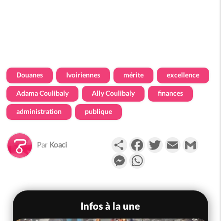
Douanes
Ivoiriennes
mérite
excellence
Adama Coulibaly
Ally Coulibaly
finances
administration
publique
Partager
Facebook
Twitter
Email
Gmail
Par
Koaci
Messenger
WhatsApp
Infos à la une