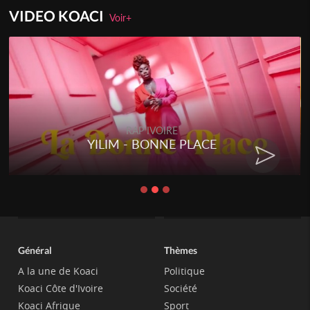
VIDEO KOACI
Voir+
RAP IVOIRE
YILIM - BONNE PLACE
Général
Thèmes
A la une de Koaci
Politique
Koaci Côte d'Ivoire
Société
Koaci Afrique
Sport