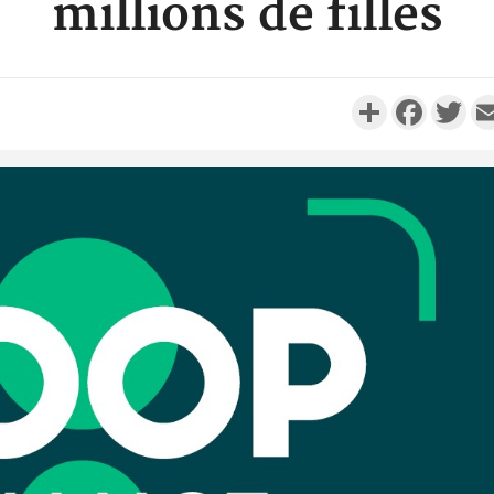
millions de filles
Partager
Faceboo
Twi
Côte d'I
personnes 
Côte d'Ivo
son coll
million