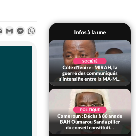
k
tter
Email
Gmail
Messenger
WhatsApp
Infos à la une
SOCIÉTÉ
SOCIÉTÉ
voire : Man, deux
Côte d'Ivoire : MIRAH, la
périssent dans un
guerre des communiqués
incendie
s'intensifie entre la MA-M...
SOCIÉTÉ
POLITIQUE
ire : Daloa, il tue
Cameroun : Décès à 86 ans de
ègue et cache 38
BAH Oumarou Sanda pilier
s dans une fo...
du conseil constituti...