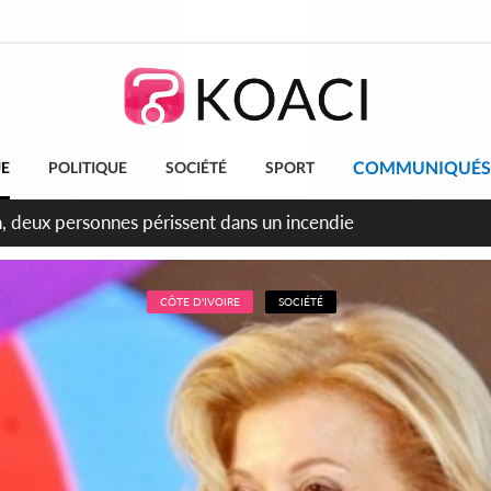
COMMUNIQUÉS
UE
POLITIQUE
SOCIÉTÉ
SPORT
leu, la célébration de la fête nationale transformée en vaste 
ngereux
CÔTE D'IVOIRE
SOCIÉTÉ