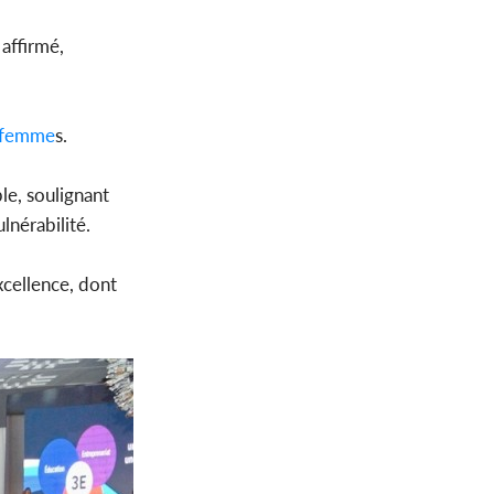
 affirmé,
femme
s.
ble, soulignant
lnérabilité.
xcellence, dont