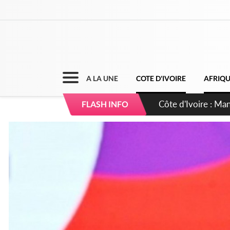
A LA UNE
COTE D'IVOIRE
AFRIQ
Côte d'Ivoire : Séi
FLASH INFO
dépigmentants da