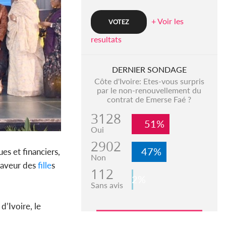
+ Voir les
resultats
DERNIER SONDAGE
Côte d'Ivoire: Etes-vous surpris
par le non-renouvellement du
contrat de Emerse Faé ?
3128
51%
Oui
2902
47%
ues et financiers,
Non
 faveur des
fille
s
112
2%
Sans avis
’Ivoire, le