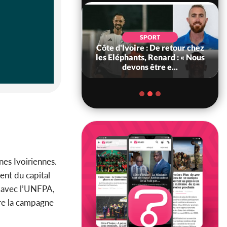
POLITIQUE
d'Ivoire : 66e
SPORT
versaire de
Côte d'Ivoire : De retour chez
ance, les Forces de
les Eléphants, Renard : « Nous
fense e...
devons être e...
nes Ivoiriennes.
ent du capital
t avec l’UNFPA,
ire la campagne