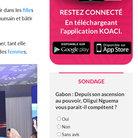
r dans les
fille
s
RESTEZ CONNECTÉ
humain et bâtir
En téléchargeant
l'application KOACI.
r, tant elle
des
femme
s.
SONDAGE
Gabon : Depuis son ascension
au pouvoir, Oligui Nguema
vous parait-il compétent ?
Oui
Non
Sans avis