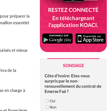
RESTEZ CONNECTÉ
pour préparer la
En téléchargeant
maillon essentiel
l'application KOACI.
urisés et mieux
SONDAGE
era de la
Côte d'Ivoire: Etes-vous
surpris par le non-
renouvellement du contrat de
ise en charge à
Emerse Faé ?
Oui
Non
s et financières