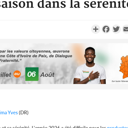
saison dans la sérénit
Partager
Faceboo
Twi
Côte d'Ivo
2026, 
battant de
Côte d'Ivo
ima Yves
(DR)
socié
gouverneme
et sa sérénité. L’année 2026 a été difficile pour les
producte