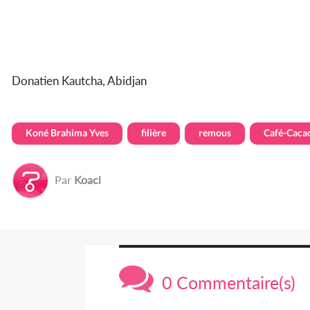
Donatien Kautcha, Abidjan
Koné Brahima Yves
filière
remous
Café-Caca
Par
Koaci
0 Commentaire(s)