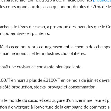
 des cours mondiaux du cacao qui ont perdu plus de 70% de le
Côte d'
s achats de fèves de cacao, a provoqué des invendus que le 
sanitaire
modernise
r coopératives et planteurs.
fé et cacao ont repris courageusement le chemin des champs 
 marché mondial et les industries chocolatières.
onnaît une croissance constante bien que lente .
2100/T en mars à plus de £3100/T en ce mois de juin et devrai
es côté production, stocks, broyage et consommation.
ns le monde du cacao et cela augure d’un avenir meilleur et p
ution d’envergure à l’ouverture de la campagne de commercial