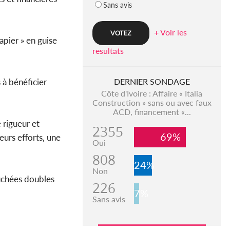
Sans avis
+ Voir les
apier » en guise
resultats
 à bénéficier
DERNIER SONDAGE
Côte d'Ivoire : Affaire « Italia
Construction » sans ou avec faux
ACD, financement «...
 rigueur et
2355
69%
eurs efforts, une
Oui
808
24%
Non
ouchées doubles
226
7%
Sans avis