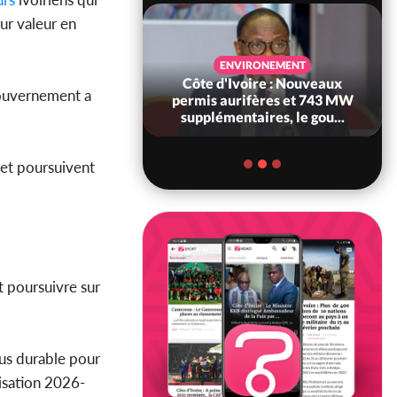
ur valeur en
SANTÉ
ENVIRONEMENT
Ivoire : Réforme
Côte d'Ivoire : Nouveaux
Gouvernement a
, le gouvernement
permis aurifères et 743 MW
 ses structures...
supplémentaires, le gou...
et poursuivent
t poursuivre sur
lus durable pour
isation 2026-