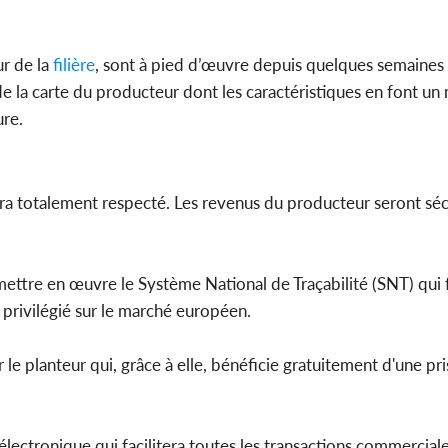
ur de la
filière
, sont à pied d’œuvre depuis quelques semaines 
e la carte du producteur dont les caractéristiques en font un 
ure.
era totalement respecté. Les revenus du producteur seront séc
ettre en œuvre le Système National de Traçabilité (SNT) qui f
s privilégié sur le marché européen.
 le planteur qui, grâce à elle, bénéficie gratuitement d'une pr
ectronique qui facilitera toutes les transactions commerciale