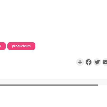
o
producteurs
Partager
Faceboo
Twi