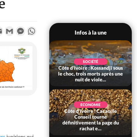
é
k
tter
Email
Gmail
Messenger
WhatsApp
Infos à la une
POLITIQUE
SOCIÉTÉ
ire : Indépendance
Côte d'Ivoire : Kossandji sous
Yopougon coeur
le choc, trois morts après une
 la célébration...
nuit de viole...
ECONOMIE
Côte d'Ivoire : Cacao, le
SOCIÉTÉ
ire : Réforme de la
Conseil tourne
té civile, le
définitivement la page du
nt valide six dé...
rachat e...
urs
ivoiriens qui