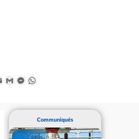
k
tter
Email
Gmail
Messenger
WhatsApp
Communiqués