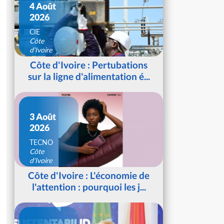
4 Août
2026
CIE
Côte
d'Ivoire
Côte d'Ivoire : Pertubations
sur la ligne d'alimentation é...
3 Août
2026
TECNO
Côte
d'Ivoire
Côte d'Ivoire : L'économie de
l'attention : pourquoi les j...