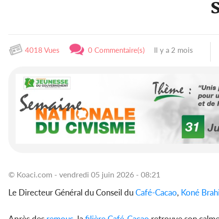
4018 Vues
0 Commentaire(s)
Il y a 2 mois
© Koaci.com - vendredi 05 juin 2026 - 08:21
Le Directeur Général du Conseil du
Café-Cacao
,
Koné Brah
Après des
remous
, la
filière
Café-Cacao
retrouve son calme 