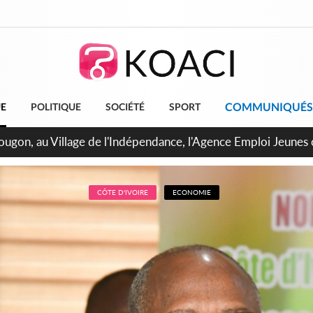
COMMUNIQUÉS
UE
POLITIQUE
SOCIÉTÉ
SPORT
 de Treichville, après la fronde, les agents contractuels obti
arriérés du SMIG 2023
CÔTE D'IVOIRE
ECONOMIE