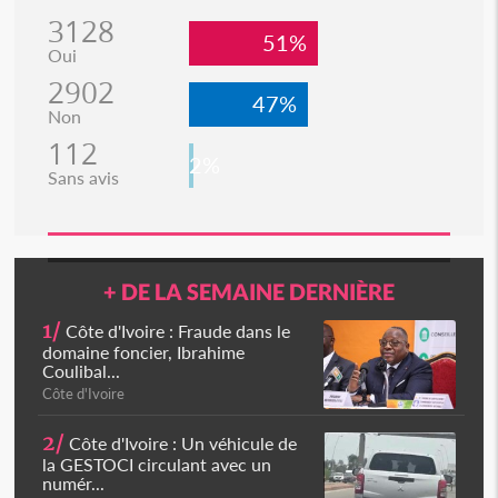
3128
51%
Oui
2902
47%
Non
112
2%
Sans avis
+ DE LA SEMAINE DERNIÈRE
1/
Côte d'Ivoire : Fraude dans le
domaine foncier, Ibrahime
Coulibal...
Côte d'Ivoire
2/
Côte d'Ivoire : Un véhicule de
la GESTOCI circulant avec un
numér...