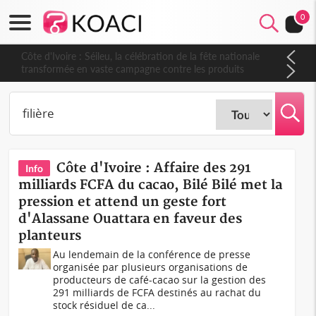
0
Côte d'Ivoire : Séileu, la célébration de la fête nationale
transformée en vaste campagne contre les produits
dépigmentants dangereux
Côte d'Ivoire : Affaire des 291
Info
milliards FCFA du cacao, Bilé Bilé met la
pression et attend un geste fort
d'Alassane Ouattara en faveur des
planteurs
Au lendemain de la conférence de presse
organisée par plusieurs organisations de
producteurs de café-cacao sur la gestion des
291 milliards de FCFA destinés au rachat du
stock résiduel de ca...