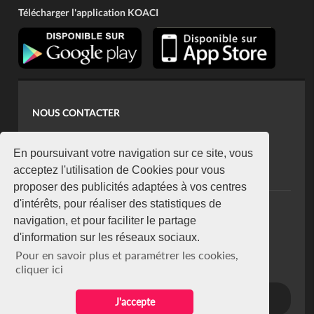
Télécharger l'application KOACI
NOUS CONTACTER
contact@koaci.com
koaci@yahoo.fr
En poursuivant votre navigation sur ce site, vous
+225 07 08 85 52 93
acceptez l'utilisation de Cookies pour vous
proposer des publicités adaptées à vos centres
d'intérêts, pour réaliser des statistiques de
NEWSLETTER
navigation, et pour faciliter le partage
Restez connecté via notre newsletter
d'information sur les réseaux sociaux.
S'abonner
Pour en savoir plus et paramétrer les cookies,
Se désabonner
cliquer ici
J'accepte