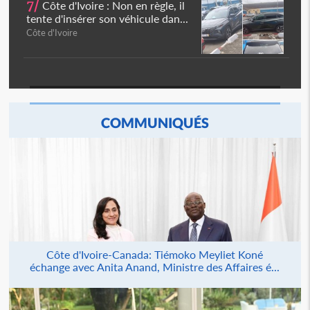
7/
Côte d'Ivoire : Non en règle, il
tente d'insérer son véhicule dan...
Côte d'Ivoire
COMMUNIQUÉS
Côte d'Ivoire-Canada: Tiémoko Meyliet Koné
échange avec Anita Anand, Ministre des Affaires é...