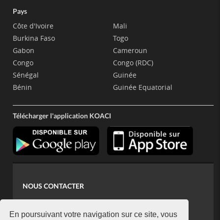
Pays
Côte d'Ivoire
Mali
Burkina Faso
Togo
Gabon
Cameroun
Congo
Congo (RDC)
Sénégal
Guinée
Bénin
Guinée Equatorial
Télécharger l'application KOACI
NOUS CONTACTER
contact@koaci.com
koaci@yahoo.fr
En poursuivant votre navigation sur ce site, vous