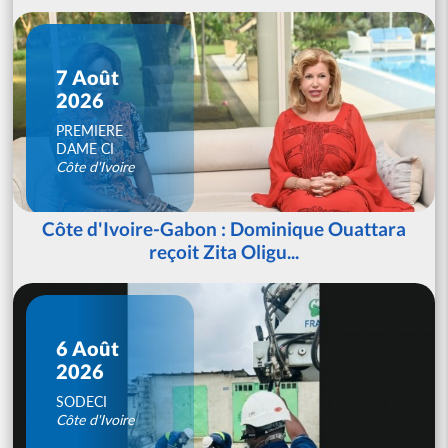
7 Août
2026
PREMIERE
DAME CI
Côte d'Ivoire
Côte d'Ivoire-Gabon : Dominique Ouattara
reçoit Zita Oligu...
6 Août
2026
SODECI
Côte d'Ivoire