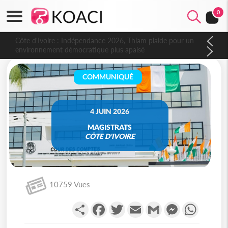
0
Côte d'Ivoire : Indépendance 2026, Thiam plaide pour un
environnement démocratique plus apaisé
COMMUNIQUÉ
4 JUIN 2026
MAGISTRATS
CÔTE D'IVOIRE
10759 Vues
Partager
Facebook
Twitter
Email
Gmail
Messenger
WhatsA