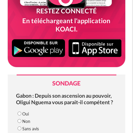
RESTEZ CONNECTÉ
En téléchargeant l'application
KOACI.
SONDAGE
Gabon : Depuis son ascension au pouvoir,
Oligui Nguema vous parait-il compétent ?
Oui
Non
Sans avis