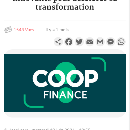
transformation
1548 Vues
Il y a 1 mois
Partager
Facebook
Twitter
Email
Gmail
Messen
W
© Koaci.com - mercredi 10 juin 2026 - 19:55