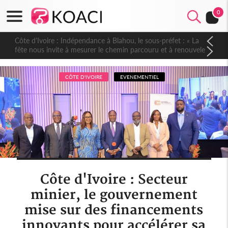
0
Côte d'Ivoire : Indépendance à Blahou, le sous-préfet : « La
fête nous invite à mesurer le chemin parcouru et à renouveler
notre engagement collectif en faveur du développement »
CÔTE D'IVOIRE
EVENEMENTIEL
Côte d'Ivoire : Secteur
minier, le gouvernement
mise sur des financements
innovants pour accélérer sa