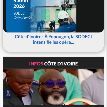
6 Août
2026
SODECI
Côte d'Ivoire
Côte d'Ivoire : À Yopougon, la SODECI
intensifie les opéra...
INFOS
CÔTE D'IVOIRE