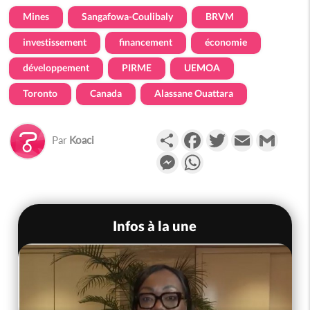
Mines
Sangafowa-Coulibaly
BRVM
investissement
financement
économie
développement
PIRME
UEMOA
Toronto
Canada
Alassane Ouattara
Partager
Facebook
Twitter
Email
Gmail
Par
Koaci
Messenger
WhatsApp
Infos à la une