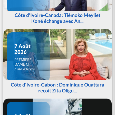
Côte d'Ivoire-Canada: Tiémoko Meyliet
Koné échange avec An...
7 Août
2026
PREMIERE
DAME CI
Côte d'Ivoire
Côte d'Ivoire-Gabon : Dominique Ouattara
reçoit Zita Oligu...