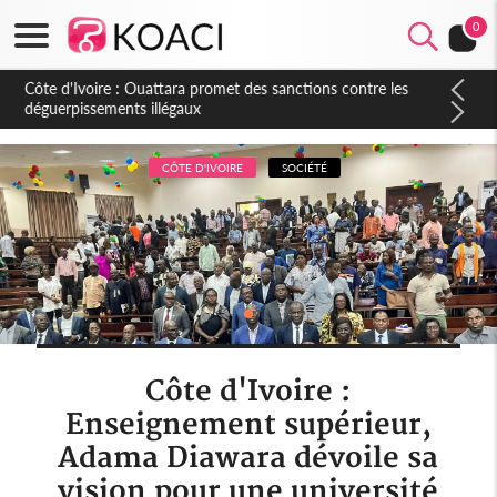
0
Côte d'Ivoire : Ouattara promet des sanctions contre les
déguerpissements illégaux
CÔTE D'IVOIRE
SOCIÉTÉ
Côte d'Ivoire :
Enseignement supérieur,
Adama Diawara dévoile sa
vision pour une université