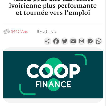
ivoirienne plus performante
et tournée vers l'emploi
3446 Vues
Il y a 1 mois
Partager
Facebook
Twitter
Email
Gmail
Messen
W