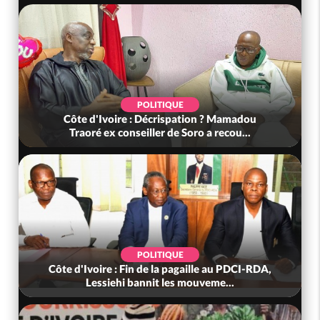
POLITIQUE
madou
Côte d'Ivoire : Violences tragiques à Kossandj
u...
(Mé) ayant fait 03 morts, A...
SOCIÉTÉ
DCI-RDA,
Côte d'Ivoire : « On ne veut pas mourir chez
nous », crient des habitants d...