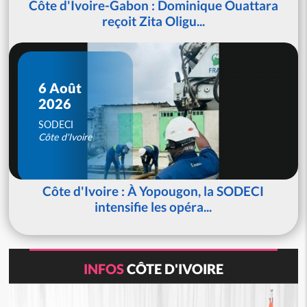
Côte d'Ivoire-Gabon : Dominique Ouattara
reçoit Zita Oligu...
6 Août
2026
SODECI
Côte d'Ivoire
Côte d'Ivoire : À Yopougon, la SODECI
intensifie les opéra...
INFOS
CÔTE D'IVOIRE