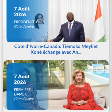
7 Août
2026
PRESIDENCE CI
Côte d'Ivoire
Côte d'Ivoire-Canada: Tiémoko Meyliet
Koné échange avec An...
7 Août
2026
PREMIERE
DAME CI
Côte d'Ivoire