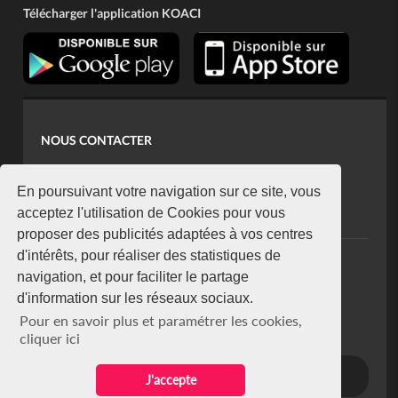
Télécharger l'application KOACI
NOUS CONTACTER
contact@koaci.com
koaci@yahoo.fr
En poursuivant votre navigation sur ce site, vous
+225 07 08 85 52 93
acceptez l'utilisation de Cookies pour vous
proposer des publicités adaptées à vos centres
d'intérêts, pour réaliser des statistiques de
NEWSLETTER
navigation, et pour faciliter le partage
Restez connecté via notre newsletter
d'information sur les réseaux sociaux.
S'abonner
Pour en savoir plus et paramétrer les cookies,
Se désabonner
cliquer ici
J'accepte