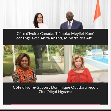
Côte d'Ivoire-Canada: Tiémoko Meyliet Koné
échange avec Anita Anand, Ministre des Aff...
Côte d'Ivoire-Gabon : Dominique Ouattara reçoit
Zita Oligui Nguema