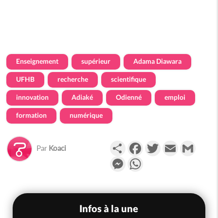
Enseignement
supérieur
Adama Diawara
UFHB
recherche
scientifique
innovation
Adiaké
Odienné
emploi
formation
numérique
Partager
Facebook
Twitter
Email
Gmail
Par
Koaci
Messenger
WhatsApp
Infos à la une