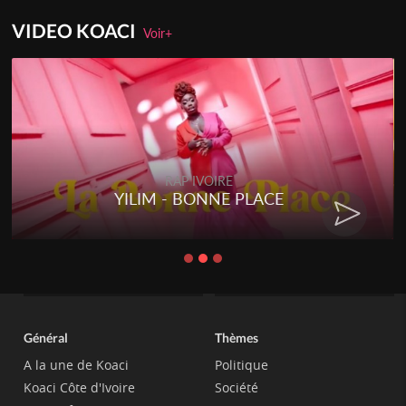
VIDEO KOACI
Voir+
RAP IVOIRE
RENARD BARAKISSA - DOS DE
CHAT
Général
Thèmes
A la une de Koaci
Politique
Koaci Côte d'Ivoire
Société