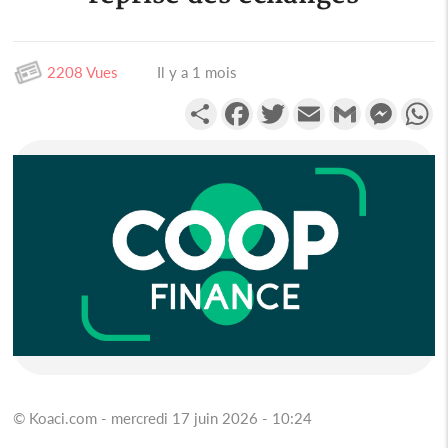
2208 Vues
Il y a 1 mois
Partager
Facebook
Twitter
Email
Gmail
Messen
W
© Koaci.com - mercredi 17 juin 2026 - 10:24