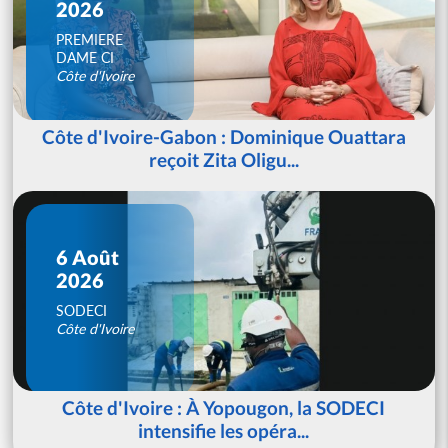
2026
PREMIERE
DAME CI
Côte d'Ivoire
Côte d'Ivoire-Gabon : Dominique Ouattara
reçoit Zita Oligu...
6 Août
2026
SODECI
Côte d'Ivoire
Côte d'Ivoire : À Yopougon, la SODECI
intensifie les opéra...