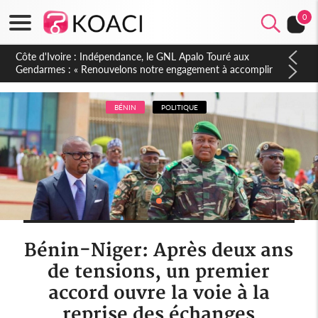
0
Sierra Leone : Un projet de réforme constitutionnelle en
gestation, points clés des amendements, un exclu d'avance
BÉNIN
POLITIQUE
Bénin-Niger: Après deux ans
de tensions, un premier
accord ouvre la voie à la
reprise des échanges