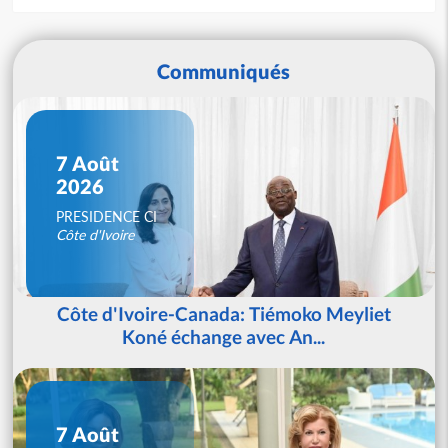
Communiqués
7 Août
2026
PRESIDENCE CI
Côte d'Ivoire
Côte d'Ivoire-Canada: Tiémoko Meyliet
Koné échange avec An...
7 Août