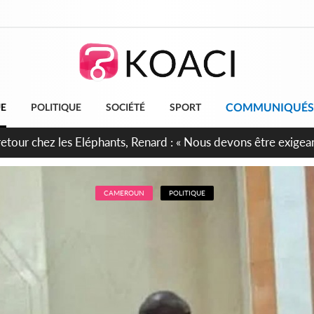
COMMUNIQUÉS
UE
POLITIQUE
SOCIÉTÉ
SPORT
 anniversaire de l'Indépendance, les Forces de Défense et de S
irment leur engagement envers la Nation
CAMEROUN
POLITIQUE