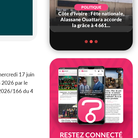
POLITIQUE
POLITIQUE
 Décès à 86 ans de
Côte d'Ivoire : Fête nationale,
rou Sanda pilier
Alassane Ouattara accorde
il constituti...
la grâce à 4 661...
ercredi 17 juin
n 2026 par le
n°2026/166 du 4
RESTEZ CONNECTÉ