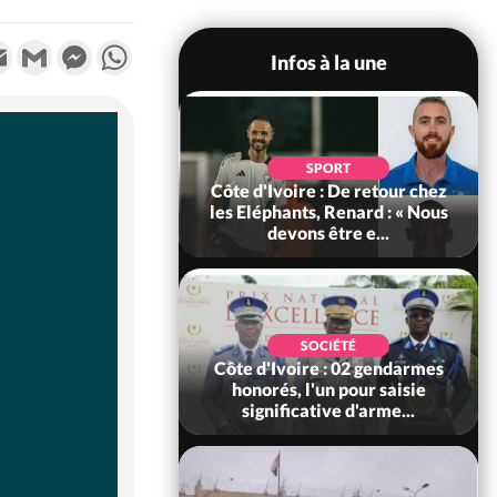
k
tter
Email
Gmail
Messenger
WhatsApp
Infos à la une
POLITIQUE
d'Ivoire : 66e
SPORT
versaire de
Côte d'Ivoire : De retour chez
ance, les Forces de
les Eléphants, Renard : « Nous
fense e...
devons être e...
SOCIÉTÉ
SOCIÉTÉ
voire : Ouattara
Côte d'Ivoire : 02 gendarmes
 sanctions contre
honorés, l'un pour saisie
erpissements i...
significative d'arme...