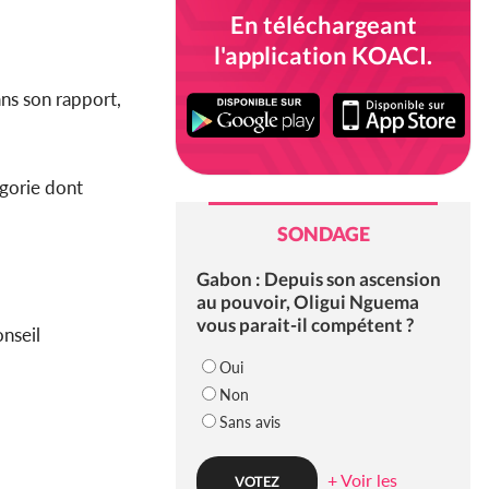
En téléchargeant
l'application KOACI.
ns son rapport,
égorie dont
SONDAGE
Gabon : Depuis son ascension
au pouvoir, Oligui Nguema
vous parait-il compétent ?
onseil
Oui
Non
Sans avis
+ Voir les