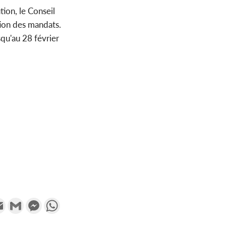
tion, le Conseil
tion des mandats.
qu'au 28 février
k
tter
Email
Gmail
Messenger
WhatsApp