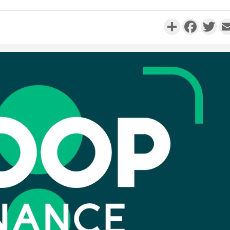
Partager
Faceboo
Twi
Côte 
anni
l'Indépend
Dé
Côte d'I
promet des
les dégu