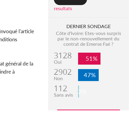
resultats
DERNIER SONDAGE
invoqué l'article
Côte d'Ivoire: Etes-vous surpris
par le non-renouvellement du
onditions
contrat de Emerse Faé ?
3128
51%
Oui
at général de la
2902
aindre à
47%
Non
112
2%
Sans avis