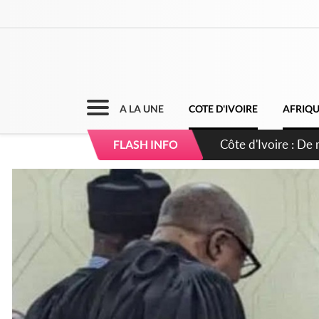
A LA UNE
COTE D'IVOIRE
AFRIQ
Côte d'Ivoire : 66e
FLASH INFO
puissance et réaff