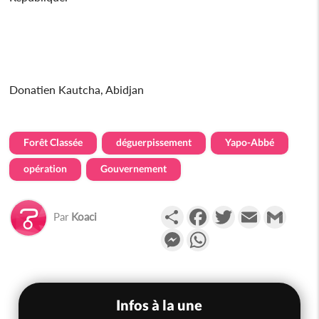
Donatien Kautcha, Abidjan
Forêt Classée
déguerpissement
Yapo-Abbé
opération
Gouvernement
Partager
Facebook
Twitter
Email
Gmail
Par
Koaci
Messenger
WhatsApp
Infos à la une