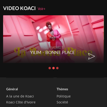
VIDEO KOACI
Voir+
RAP IVOIRE
YILIM - BONNE PLACE
Général
Thèmes
A la une de Koaci
Politique
Koaci Côte d'Ivoire
Société