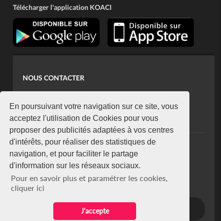
Télécharger l'application KOACI
NOUS CONTACTER
contact@koaci.com
koaci@yahoo.fr
En poursuivant votre navigation sur ce site, vous
+225 07 08 85 52 93
acceptez l'utilisation de Cookies pour vous
proposer des publicités adaptées à vos centres
d'intérêts, pour réaliser des statistiques de
NEWSLETTER
navigation, et pour faciliter le partage
Restez connecté via notre newsletter
d'information sur les réseaux sociaux.
S'abonner
Pour en savoir plus et paramétrer les cookies,
Se désabonner
cliquer ici
J'accepte