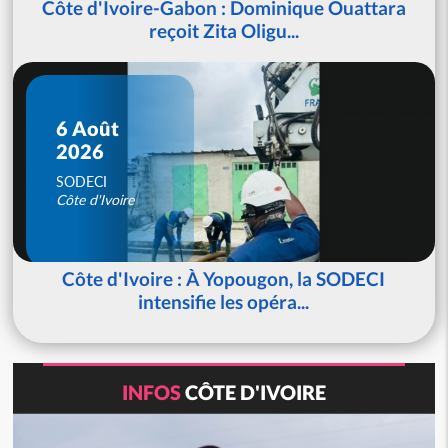
Côte d'Ivoire-Gabon : Dominique Ouattara
reçoit Zita Oligu...
6 Août
2026
SODECI
Côte d'Ivoire
Côte d'Ivoire : À Yopougon, la SODECI
intensifie les opéra...
INFOS
CÔTE D'IVOIRE