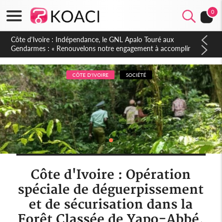
0
Sierra Leone : Un projet de réforme constitutionnelle en
gestation, points clés des amendements, un exclu d'avance
CÔTE D'IVOIRE
SOCIÉTÉ
Côte d'Ivoire : Opération
spéciale de déguerpissement
et de sécurisation dans la
Forêt Classée de Yapo-Abbé,