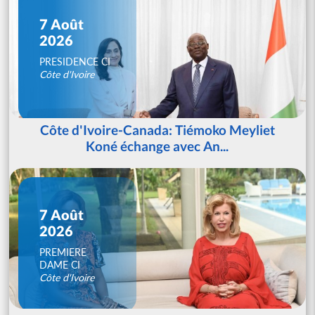
7 Août
2026
PRESIDENCE CI
Côte d'Ivoire
Côte d'Ivoire-Canada: Tiémoko Meyliet
Koné échange avec An...
7 Août
2026
PREMIERE
DAME CI
Côte d'Ivoire