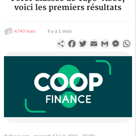
voici les premiers résultats
4740 Vues
Il y a 1 mois
Partager
Facebook
Twitter
Email
Gmail
Messen
W
© Koaci.com - mercredi 17 juin 2026 - 05:09