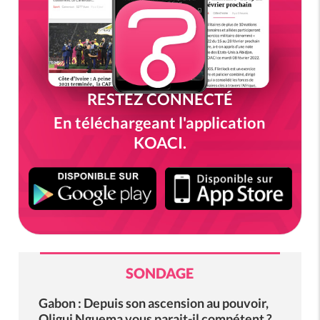
RESTEZ CONNECTÉ
En téléchargeant l'application
KOACI.
SONDAGE
Gabon : Depuis son ascension au pouvoir,
Oligui Nguema vous parait-il compétent ?