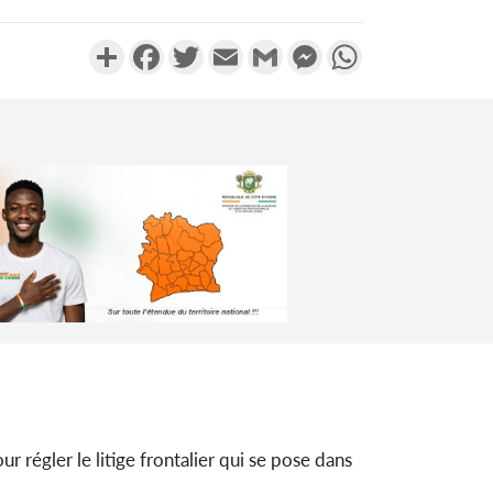
Partager
Facebook
Twitter
Email
Gmail
Messenger
WhatsApp
égler le litige frontalier qui se pose dans