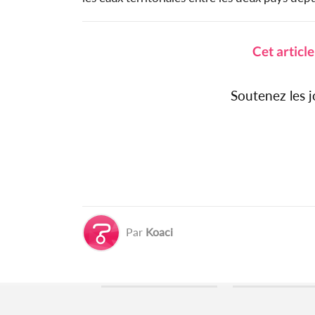
Cet articl
Soutenez les 
Par
Koaci