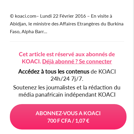
Soudan du sud
© koaci.com– Lundi 22 Février 2016 – En visite à
Cedeao
Abidjan, le ministre des Affaires Etrangères du Burkina
Faso, Alpha Barr...
Monde
Cet article est réservé aux abonnés de
KOACI.
Déjà abonné ? Se connecter
Accédez à tous les contenus
de KOACI
24h/24 7j/7.
Soutenez les journalistes et la rédaction du
média panafricain indépendant KOACI
ABONNEZ-VOUS A KOACI
700 F CFA / 1,07 €