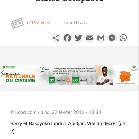
Tanzanie
Tchad
52192 Vues
Il y a 10 ans
Togo
Partager
Facebook
Twitter
Email
Gmail
Messenge
Wha
Zambie
Zimbabwe
Algérie
Comores
Egypte
Maroc
© Koaci.com - lundi 22 février 2016 - 13:33
Tunisie
Barry et Bakayoko lundi à Abidjan, Vue du décret (ph
Libye
2)
Afrique