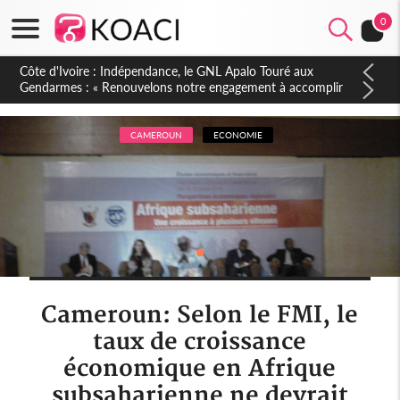
0
Rwanda
Sao Tomé
Côte d'Ivoire : Indépendance, le GNL Apalo Touré aux
Gendarmes : « Renouvelons notre engagement à accomplir
notre mission avec honneur, discipline, loyauté et
Sierra Leone
dévouement »
CAMEROUN
ECONOMIE
Somalie
Soudan
Swaziland
Tanzanie
Tchad
Cameroun: Selon le FMI, le
Togo
taux de croissance
Zambie
économique en Afrique
subsaharienne ne devrait
Zimbabwe