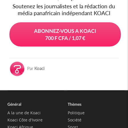
Soutenez les journalistes et la rédaction du
média panafricain indépendant KOACI
ABONNEZ-VOUS A KOACI
700 F CFA / 1,07 €
Par
Koaci
Général
Thèmes
A la une de Koaci
Politique
Koaci Côte d'Ivoire
Société
Koaci Afrique
Sport