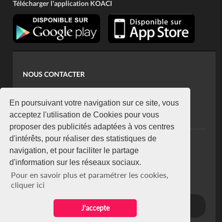
Télécharger l'application KOACI
NOUS CONTACTER
contact@koaci.com
koaci@yahoo.fr
En poursuivant votre navigation sur ce site, vous
+225 07 08 85 52 93
acceptez l'utilisation de Cookies pour vous
proposer des publicités adaptées à vos centres
d'intérêts, pour réaliser des statistiques de
NEWSLETTER
navigation, et pour faciliter le partage
Restez connecté via notre newsletter
d'information sur les réseaux sociaux.
S'abonner
Pour en savoir plus et paramétrer les cookies,
Se désabonner
cliquer ici
J'accepte