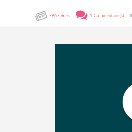
7967 Vues
1 Commentaire(s)
I