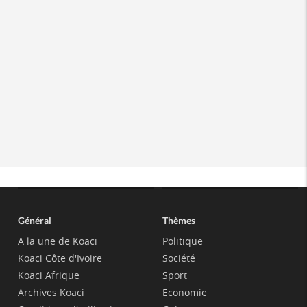
Général
Thèmes
A la une de Koaci
Politique
Koaci Côte d'Ivoire
Société
Koaci Afrique
Sport
Archives Koaci
Economie