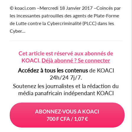
© koaci.com –Mercredi 18 Janvier 2017 –Coincés par
Soudan du sud
les incessantes patrouilles des agents de Plate-Forme
Cedeao
de Lutte contre la Cybercriminalité (PLCC) dans les
Cyber...
Monde
Cet article est réservé aux abonnés de
KOACI.
Déjà abonné ? Se connecter
Accédez à tous les contenus
de KOACI
24h/24 7j/7.
Soutenez les journalistes et la rédaction du
média panafricain indépendant KOACI
ABONNEZ-VOUS A KOACI
700 F CFA / 1,07 €