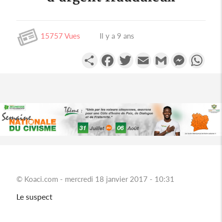
Tanzanie
Tchad
15757 Vues
Il y a 9 ans
Togo
Partager
Facebook
Twitter
Email
Gmail
Messenge
Wha
Zambie
Zimbabwe
Algérie
Comores
Egypte
Maroc
© Koaci.com - mercredi 18 janvier 2017 - 10:31
Tunisie
Le suspect
Libye
Afrique