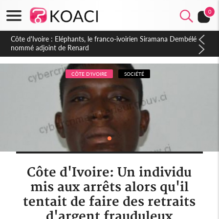
Mozambique
0
Namibie
Côte d'Ivoire : Eléphants, le franco-ivoirien Siramana Dembélé
nommé adjoint de Renard
Niger
Nigeria
CÔTE D'IVOIRE
SOCIÉTÉ
Ouganda
Rwanda
Sao Tomé
Sierra Leone
Somalie
Côte d'Ivoire: Un individu
Soudan
mis aux arrêts alors qu'il
tentait de faire des retraits
Swaziland
d'argent frauduleux