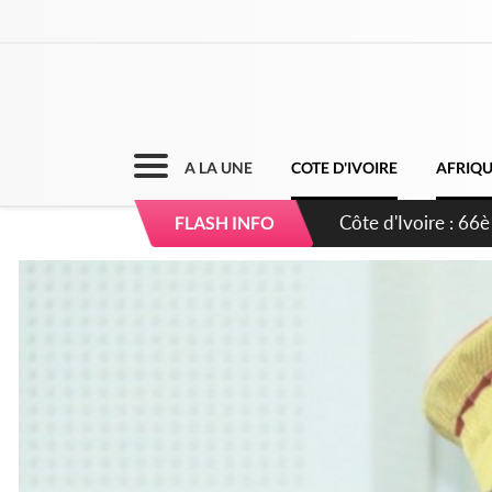
A LA UNE
COTE D'IVOIRE
AFRIQ
Côte d'Ivoire : À A
FLASH INFO
développement de