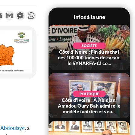
k
tter
Email
Gmail
Messenger
WhatsApp
Infos à la une
POLITIQUE
SOCIÉTÉ
re : Fête nationale,
Côte d'Ivoire : Fin du rachat
Ouattara accorde
des 100 000 tonnes de cacao,
âce à 4 661...
le SYNARFA-CI co...
POLITIQUE
d'Ivoire : 66è
POLITIQUE
versaire de
Côte d'Ivoire : À Abidjan,
ndance, Alassane
Amadou Oury Bah admire le
ara prome...
modèle ivoirien et veu...
 Abdoulaye
, a