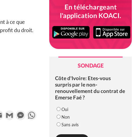
En téléchargeant
l'application KOACI.
ent à ce que
profit du droit.
SONDAGE
Côte d'Ivoire: Etes-vous
surpris par le non-
renouvellement du contrat de
Emerse Faé ?
Oui
k
tter
Email
Gmail
Messenger
WhatsApp
Non
Sans avis