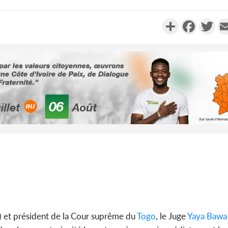
Partager
Faceboo
Twi
Côte d'Ivoi
Alassane 
la gr
Côte 
anni
l'indépe
Ouatt
) et président de la Cour suprême du
Togo
, le Juge
Yaya Bawa