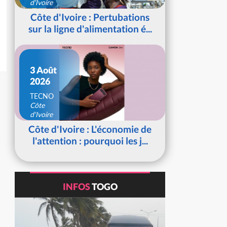
d'Ivoire
Côte d'Ivoire : Pertubations
sur la ligne d'alimentation é...
3 Août
2026
TECNO
Côte
d'Ivoire
Côte d'Ivoire : L'économie de
l'attention : pourquoi les j...
INFOS
TOGO