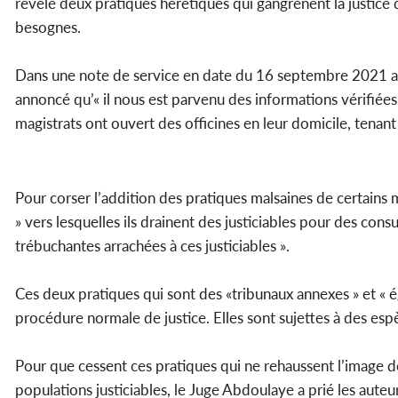
révélé deux pratiques hérétiques qui gangrènent la justice 
besognes.
Dans une note de service en date du 16 septembre 2021 a
annoncé qu’« il nous est parvenu des informations vérifiée
magistrats ont ouvert des officines en leur domicile, tenan
Pour corser l’addition des pratiques malsaines de certains ma
» vers lesquelles ils drainent des justiciables pour des co
trébuchantes arrachées à ces justiciables ».
Ces deux pratiques qui sont des «tribunaux annexes » et « égl
procédure normale de justice. Elles sont sujettes à des esp
Pour que cessent ces pratiques qui ne rehaussent l’image de
populations justiciables, le Juge Abdoulaye a prié les aute