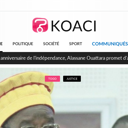
COMMUNIQUÉS
UE
POLITIQUE
SOCIÉTÉ
SPORT
bidjan, Amadou Oury Bah admire le modèle ivoirien et veut s'e
 la Guinée
TOGO
JUSTICE