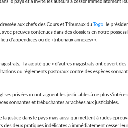
dans le pays et a invité les auteurs à cesser immédiatement le
Côte d'Ivoi
Mamad
conseiller
dressée aux chefs des Cours et Tribunaux du
Togo
, le présid
s, avec preuves contenues dans des dossiers en notre possessi
t lieu d’appendices ou de «tribunaux annexes» ».
gistrats, il a ajouté que « d’autres magistrats ont ouvert des 
nsultations ou règlements pastoraux contre des espèces sonnant
ises privées » contraignent les justiciables à ne plus s’intéress
èces sonnantes et trébuchantes arrachées aux justiciables.
 la justice dans le pays mais aussi qui mettent à rudes épreuv
urs des deux pratiques indélicates a immédiatement cesser leur