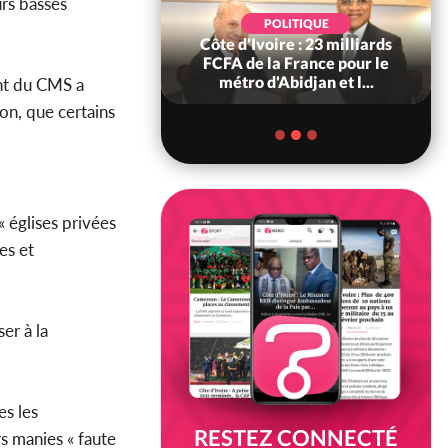
urs basses
POLITIQUE
POLITIQUE
re : Décrispation ?
Côte d'Ivoire : 23 milliards
ou Traoré ex
FCFA de la France pour le
 de Soro a recou...
métro d'Abidjan et l...
ent du CMS a
on, que certains
« églises privées
es et
er à la
es les
RESTEZ CONNECTÉ
s manies « faute