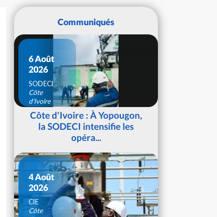
Communiqués
6 Août
2026
SODECI
Côte
d'Ivoire
Côte d'Ivoire : À Yopougon,
la SODECI intensifie les
opéra...
4 Août
2026
CIE
Côte