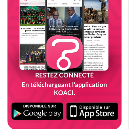
RESTEZ CONNECTÉ
En téléchargeant l'application
KOACI.