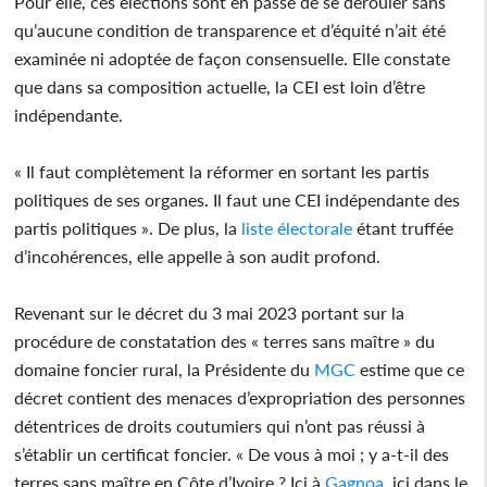
Pour elle, ces élections sont en passe de se dérouler sans
qu’aucune condition de transparence et d’équité n’ait été
examinée ni adoptée de façon consensuelle. Elle constate
que dans sa composition actuelle, la CEI est loin d’être
indépendante.
« Il faut complètement la réformer en sortant les partis
politiques de ses organes. Il faut une CEI indépendante des
partis politiques ». De plus, la
liste électorale
étant truffée
d’incohérences, elle appelle à son audit profond.
Revenant sur le décret du 3 mai 2023 portant sur la
procédure de constatation des « terres sans maître » du
domaine foncier rural, la Présidente du
MGC
estime que ce
décret contient des menaces d’expropriation des personnes
détentrices de droits coutumiers qui n’ont pas réussi à
s’établir un certificat foncier. « De vous à moi ; y a-t-il des
terres sans maître en Côte d’Ivoire ? Ici à
Gagnoa
, ici dans le