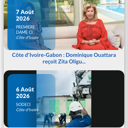
7 Août
2026
PREMIERE
DAME CI
Côte d'Ivoire
Côte d'Ivoire-Gabon : Dominique Ouattara
reçoit Zita Oligu...
6 Août
2026
SODECI
Côte d'Ivoire