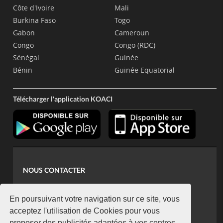
Côte d'Ivoire
Mali
Burkina Faso
Togo
Gabon
Cameroun
Congo
Congo (RDC)
Sénégal
Guinée
Bénin
Guinée Equatorial
Télécharger l'application KOACI
NOUS CONTACTER
contact@koaci.com
koaci@yahoo.fr
En poursuivant votre navigation sur ce site, vous
+225 07 08 85 52 93
acceptez l'utilisation de Cookies pour vous
proposer des publicités adaptées à vos centres