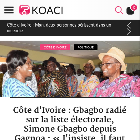
0
Côte d'Ivoire : Séileu, la célébration de la fête nationale
transformée en vaste campagne contre les produits
dépigmentants dangereux
CÔTE D'IVOIRE
POLITIQUE
Côte d'Ivoire : Gbagbo radié
sur la liste électorale,
Simone Gbagbo depuis
Gagnoa : « J'insiste, il faut