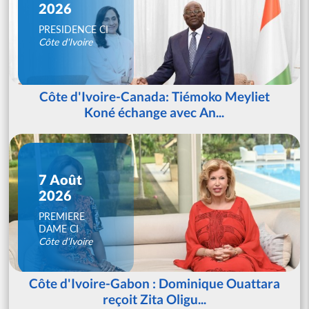
2026
PRESIDENCE CI
Côte d'Ivoire
Côte d'Ivoire-Canada: Tiémoko Meyliet
Koné échange avec An...
7 Août
2026
PREMIERE
DAME CI
Côte d'Ivoire
Côte d'Ivoire-Gabon : Dominique Ouattara
reçoit Zita Oligu...