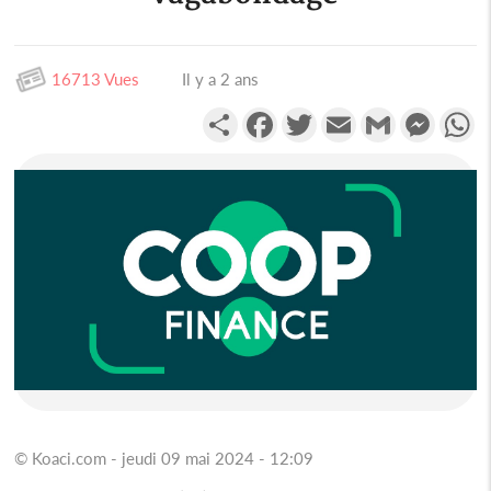
16713 Vues
Il y a 2 ans
Partager
Facebook
Twitter
Email
Gmail
Messen
W
© Koaci.com - jeudi 09 mai 2024 - 12:09