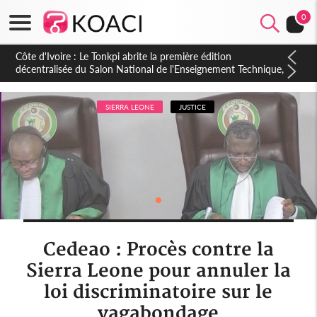
0
Côte d'Ivoire : PPA-CI, Gbagbo délègue une partie de ses
prérogatives de président à 05 cadres, vers sa retraite
politique ?
SIERRA LEONE
JUSTICE
Cedeao : Procès contre la
Sierra Leone pour annuler la
loi discriminatoire sur le
vagabondage