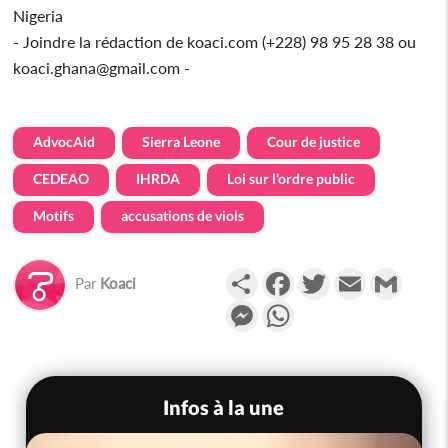
Nigeria
- Joindre la rédaction de koaci.com (+228) 98 95 28 38 ou
koaci.ghana@gmail.com -
AdvocAid
Sierra Leone
Cour de justice
CEDEAO
IHRDA
Loi sur l'ordre public
Motifs
accusations de viols
Partager
Facebook
Twitter
Email
Gmail
Par
Koaci
Messenger
WhatsApp
Infos à la une