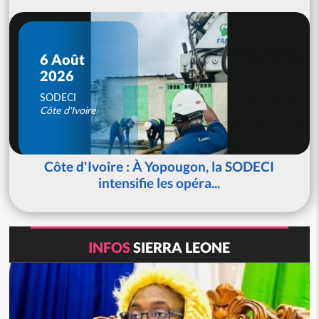
6 Août
2026
SODECI
Côte d'Ivoire
Côte d'Ivoire : À Yopougon, la SODECI
intensifie les opéra...
INFOS
SIERRA LEONE