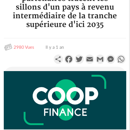
sillons d'un pays à revenu
intermédiaire de la tranche
supérieure d'ici 2035
2980 Vues
Il y a 1 an
Partager
Facebook
Twitter
Email
Gmail
Messen
W