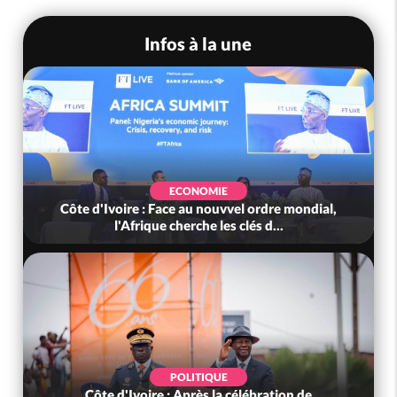
Infos à la une
ECONOMIE
SO
 : Face au nouvvel ordre mondial,
Côte d'Ivoire : Méag
ique cherche les clés d...
l'indépendance
POLITIQUE
SO
ire : Après la célébration de
Côte d'Ivoire : Ind