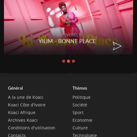
RAP IVOIRE
ACE
RENARD BARAKISSA - DO
CHAT
Général
Thèmes
A la une de Koaci
Politique
Koaci Côte d'Ivoire
Société
Koaci Afrique
Sport
Archives Koaci
Economie
Conditions d'utilisation
Culture
Contacts
Technologie