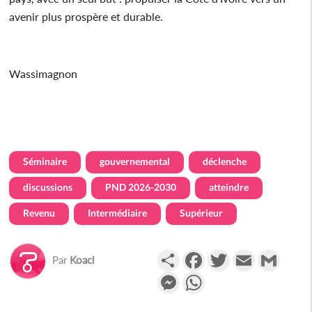
avenir plus prospère et durable.
Wassimagnon
Séminaire
gouvernemental
déclenche
discussions
PND 2026-2030
atteindre
Revenu
Intermédiaire
Supérieur
Partager
Facebook
Twitter
Email
Gmail
Par
Koaci
Messenger
WhatsApp