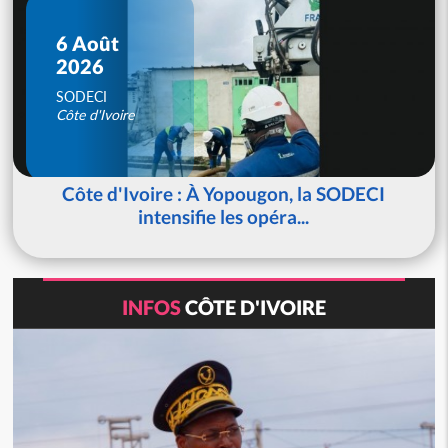
6 Août
2026
SODECI
Côte d'Ivoire
Côte d'Ivoire : À Yopougon, la SODECI
intensifie les opéra...
INFOS
CÔTE D'IVOIRE