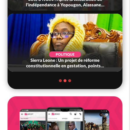
ance à Yopougon, Alassane...
Touré aux Gendar
POLITIQUE
SO
eone : Un projet de réforme
Côte d'Ivoire : L'arn
nnelle en gestation, points...
liens fraudule