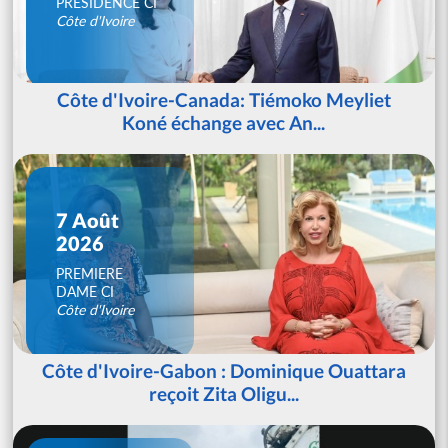
PRESIDENCE CI
Côte d'Ivoire
Côte d'Ivoire-Canada: Tiémoko Meyliet
Koné échange avec An...
7 Août
2026
PREMIERE
DAME CI
Côte d'Ivoire
Côte d'Ivoire-Gabon : Dominique Ouattara
reçoit Zita Oligu...