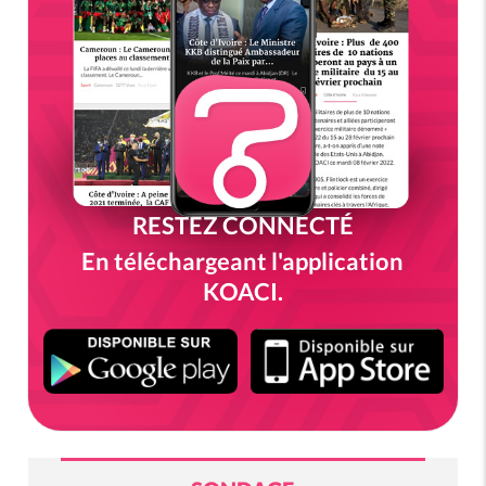
RESTEZ CONNECTÉ
En téléchargeant l'application
KOACI.