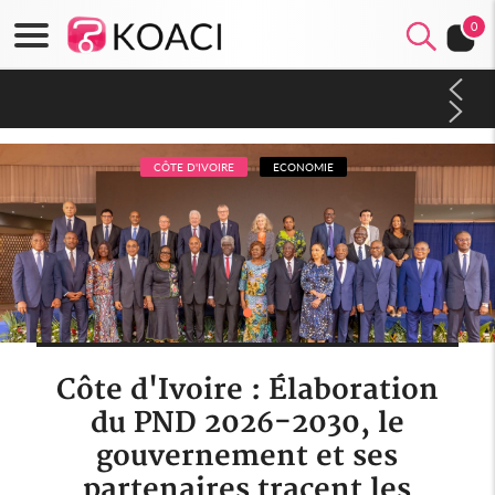
0
Sierra Leone : Un projet de réforme constitutionnelle en
gestation, points clés des amendements, un exclu d'avance
CÔTE D'IVOIRE
ECONOMIE
Côte d'Ivoire : Élaboration
du PND 2026-2030, le
gouvernement et ses
partenaires tracent les