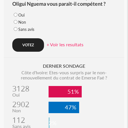
Oligui Nguema vous parait-il compétent ?
Oui
Non
Sans avis
+ Voir les resultats
DERNIER SONDAGE
Côte d'Ivoire: Etes-vous surpris par le non-
renouvellement du contrat de Emerse Faé ?
3128
51%
Oui
2902
47%
Non
112
2%
Sans avis