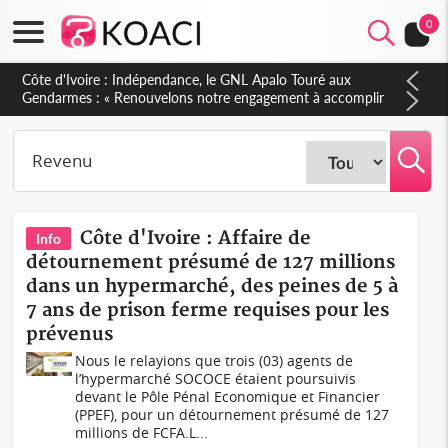
0
Sierra Leone : Un projet de réforme constitutionnelle en
gestation, points clés des amendements, un exclu d'avance
Côte d'Ivoire : Affaire de
Info
détournement présumé de 127 millions
dans un hypermarché, des peines de 5 à
7 ans de prison ferme requises pour les
prévenus
Nous le relayions que trois (03) agents de
l’hypermarché SOCOCE étaient poursuivis
devant le Pôle Pénal Economique et Financier
(PPEF), pour un détournement présumé de 127
millions de FCFA.L...