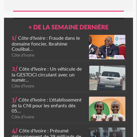
+ DE LA SEMAINE DERNIÈRE
1/
Côte d'Ivoire : Fraude dans le
domaine foncier, Ibrahime
Coulibal...
Côte d'Ivoire
2/
Côte d'Ivoire : Un véhicule de
la GESTOCI circulant avec un
numér...
Côte d'Ivoire
3/
Côte d'Ivoire : L'établissement
de la CNI pour les enfants dès
05...
Côte d'Ivoire
4/
Côte d'Ivoire : Présumé
détournement de 39 milliards de