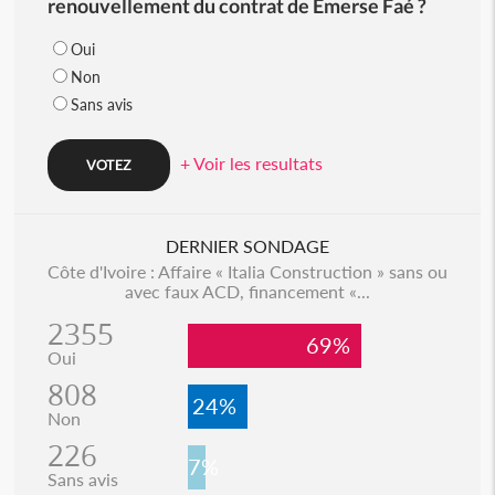
renouvellement du contrat de Emerse Faé ?
Oui
Non
Sans avis
+ Voir les resultats
DERNIER SONDAGE
Côte d'Ivoire : Affaire « Italia Construction » sans ou
avec faux ACD, financement «...
2355
69%
Oui
808
24%
Non
226
7%
Sans avis