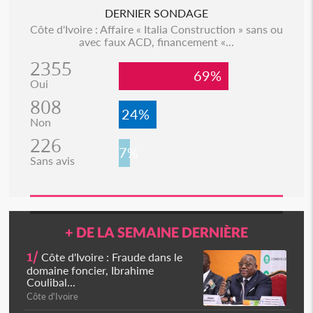
DERNIER SONDAGE
Côte d'Ivoire : Affaire « Italia Construction » sans ou
avec faux ACD, financement «...
2355
69%
Oui
808
24%
Non
226
7%
Sans avis
+ DE LA SEMAINE DERNIÈRE
1/
Côte d'Ivoire : Fraude dans le
domaine foncier, Ibrahime
Coulibal...
Côte d'Ivoire