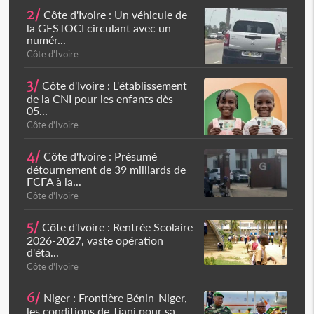
2/
Côte d'Ivoire : Un véhicule de
la GESTOCI circulant avec un
numér...
Côte d'Ivoire
3/
Côte d'Ivoire : L'établissement
de la CNI pour les enfants dès
05...
Côte d'Ivoire
4/
Côte d'Ivoire : Présumé
détournement de 39 milliards de
FCFA à la...
Côte d'Ivoire
5/
Côte d'Ivoire : Rentrée Scolaire
2026-2027, vaste opération
d'éta...
Côte d'Ivoire
6/
Niger : Frontière Bénin-Niger,
les conditions de Tiani pour sa