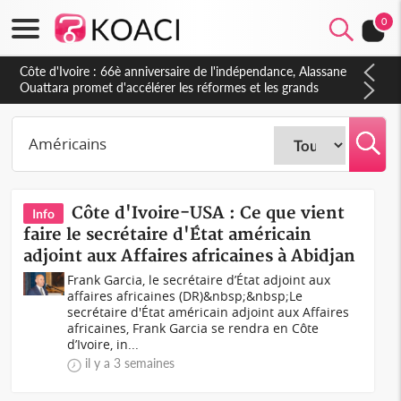
0
Côte d'Ivoire : À Abidjan, Amadou Oury Bah admire le modèle
ivoirien et veut s'en inspirer pour accélérer le développement
de la Guinée
Côte d'Ivoire-USA : Ce que vient
Info
faire le secrétaire d'État américain
adjoint aux Affaires africaines à Abidjan
Frank Garcia, le secrétaire d’État adjoint aux
affaires africaines (DR)&nbsp;&nbsp;Le
secrétaire d'État américain adjoint aux Affaires
africaines, Frank Garcia se rendra en Côte
d’Ivoire, in...
il y a 3 semaines