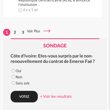
République centrafricaine (RCA), a annoncé
l'institution...
il y a 1 an
Voir Plus
1
2
3
SONDAGE
Côte d'Ivoire: Etes-vous surpris par le non-
renouvellement du contrat de Emerse Faé ?
Oui
Non
Sans avis
+ Voir les resultats