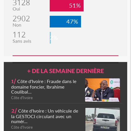
3128
51%
Oui
2902
47%
Non
112
2%
Sans avis
+ DE LA SEMAINE DERNIÈRE
1/
Côte d'Ivoire : Fraude dans le
domaine foncier, Ibrahime
Coulibal...
Côte d'Ivoire
2/
Côte d'Ivoire : Un véhicule de
la GESTOCI circulant avec un
numér...
Côte d'Ivoire