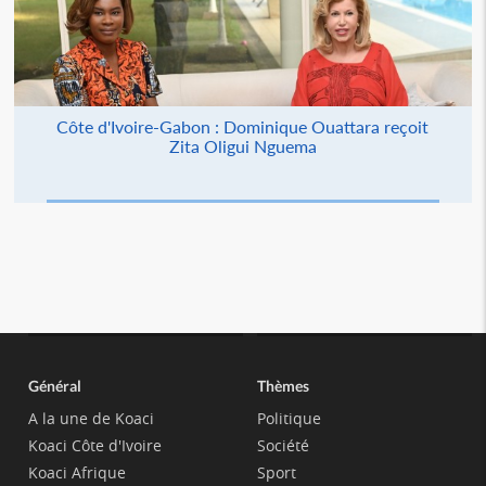
Côte d'Ivoire-Gabon : Dominique Ouattara reçoit
Zita Oligui Nguema
Général
Thèmes
A la une de Koaci
Politique
Koaci Côte d'Ivoire
Société
Koaci Afrique
Sport