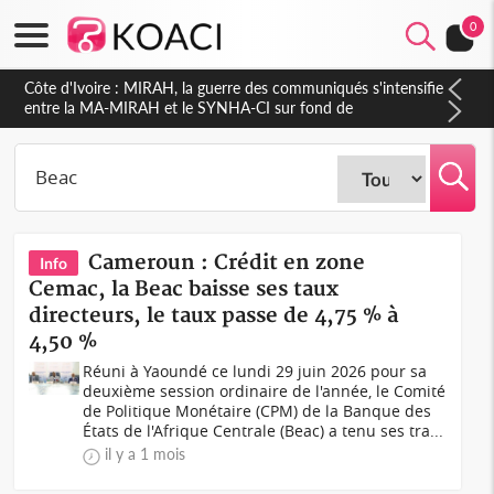
0
Côte d'Ivoire : Indépendance 2026, Thiam plaide pour un
environnement démocratique plus apaisé
Cameroun : Crédit en zone
Info
Cemac, la Beac baisse ses taux
directeurs, le taux passe de 4,75 % à
4,50 %
Réuni à Yaoundé ce lundi 29 juin 2026 pour sa
deuxième session ordinaire de l'année, le Comité
de Politique Monétaire (CPM) de la Banque des
États de l'Afrique Centrale (Beac) a tenu ses tra...
il y a 1 mois