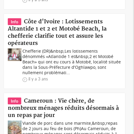
Côte d'Ivoire : Lotissements
Info
Altantide 1 et 2 et Motobé Beach, la
chefferie clarifie tout et assure les
opérateurs
Chefferie (DR)&nbsp;Les lotissements
dénommés «Atlantide 1 et&nbsp;2 et Motobé
Beach» qui ont eu cours à Motobé, localité située
dans la Sous-Préfecture d'Oghlawpo, sont
nullement problémati...
il y a 3 ans
Cameroun : Vie chère, de
Info
nombreux ménages réduits désormais à
un repas par jour
Viande de porc dans une marmite,&nbsp;repas
de 2 jours au feu de bois (Ph)Au Cameroun, de
nombreux ménages sont désormais réduits à 1