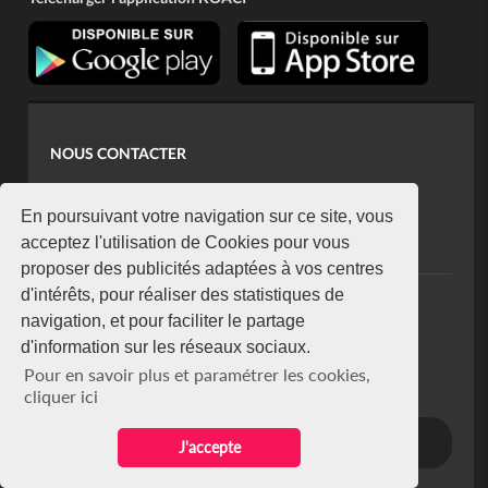
NOUS CONTACTER
contact@koaci.com
koaci@yahoo.fr
En poursuivant votre navigation sur ce site, vous
+225 07 08 85 52 93
acceptez l'utilisation de Cookies pour vous
proposer des publicités adaptées à vos centres
d'intérêts, pour réaliser des statistiques de
NEWSLETTER
navigation, et pour faciliter le partage
Restez connecté via notre newsletter
d'information sur les réseaux sociaux.
S'abonner
Pour en savoir plus et paramétrer les cookies,
Se désabonner
cliquer ici
J'accepte