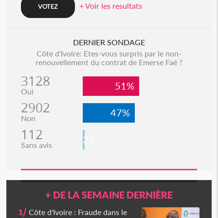
+ Voir les resultats
DERNIER SONDAGE
Côte d'Ivoire: Etes-vous surpris par le non-
renouvellement du contrat de Emerse Faé ?
3128
51%
Oui
2902
47%
Non
112
2%
Sans avis
+ DE LA SEMAINE DERNIÈRE
1/
Côte d'Ivoire : Fraude dans le