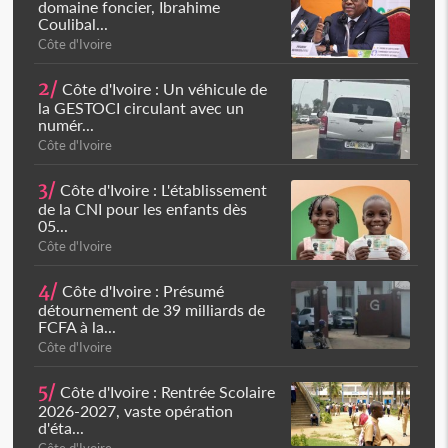
domaine foncier, Ibrahime
Coulibal...
Côte d'Ivoire
2/
Côte d'Ivoire : Un véhicule de
la GESTOCI circulant avec un
numér...
Côte d'Ivoire
3/
Côte d'Ivoire : L'établissement
de la CNI pour les enfants dès
05...
Côte d'Ivoire
4/
Côte d'Ivoire : Présumé
détournement de 39 milliards de
FCFA à la...
Côte d'Ivoire
5/
Côte d'Ivoire : Rentrée Scolaire
2026-2027, vaste opération
d'éta...