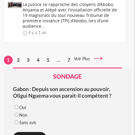
La justice se rapproche des citoyens d’Abobo,
Anyama et Alépé avec l’installation officielle de
19 magistrats du tout nouveau Tribunal de
première instance (TPI) d’Abobo, lors d’une
audience...
il y a 1 an
Voir Plus
1
2
3
4
5
...
7
SONDAGE
Gabon : Depuis son ascension au pouvoir,
Oligui Nguema vous parait-il compétent ?
Oui
Non
Sans avis