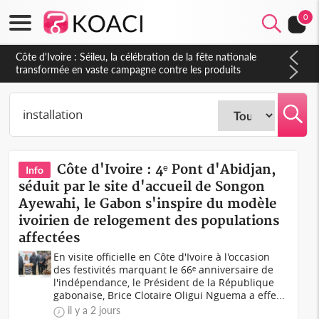
0
Côte d'Ivoire : Daloa, il tue son collègue et cache 38 millions
dans une fosse septique
Côte d'Ivoire : 4ᵉ Pont d'Abidjan,
Info
séduit par le site d'accueil de Songon
Ayewahi, le Gabon s'inspire du modèle
ivoirien de relogement des populations
affectées
En visite officielle en Côte d'Ivoire à l'occasion
des festivités marquant le 66ᵉ anniversaire de
l'indépendance, le Président de la République
gabonaise, Brice Clotaire Oligui Nguema a effe...
il y a 2 jours