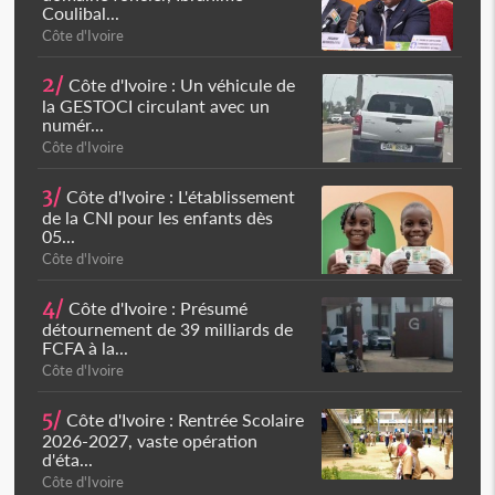
Coulibal...
Côte d'Ivoire
2/
Côte d'Ivoire : Un véhicule de
la GESTOCI circulant avec un
numér...
Côte d'Ivoire
3/
Côte d'Ivoire : L'établissement
de la CNI pour les enfants dès
05...
Côte d'Ivoire
4/
Côte d'Ivoire : Présumé
détournement de 39 milliards de
FCFA à la...
Côte d'Ivoire
5/
Côte d'Ivoire : Rentrée Scolaire
2026-2027, vaste opération
d'éta...
Côte d'Ivoire