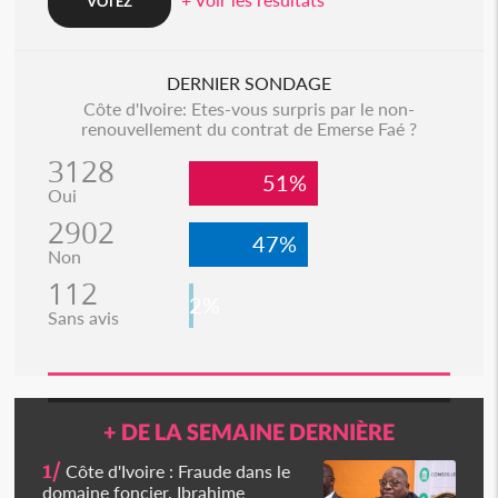
DERNIER SONDAGE
Côte d'Ivoire: Etes-vous surpris par le non-
renouvellement du contrat de Emerse Faé ?
3128
51%
Oui
2902
47%
Non
112
2%
Sans avis
+ DE LA SEMAINE DERNIÈRE
1/
Côte d'Ivoire : Fraude dans le
domaine foncier, Ibrahime