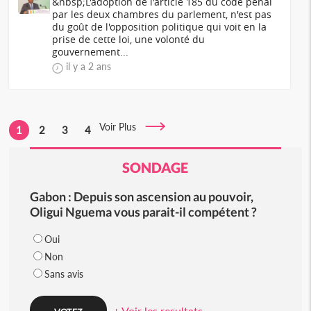
&nbsp;L'adoption de l'article 185 du code pénal
par les deux chambres du parlement, n'est pas
du goût de l'opposition politique qui voit en la
prise de cette loi, une volonté du
gouvernement...
il y a 2 ans
Voir Plus
1
2
3
4
SONDAGE
Gabon : Depuis son ascension au pouvoir,
Oligui Nguema vous parait-il compétent ?
Oui
Non
Sans avis
+ Voir les resultats