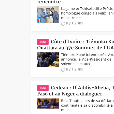
rencontre
Kagame et TshisekediLe Présid
homologue congolais Félix Tshi
ministre des...
il y a 2 ans
Côte d'Ivoire : Tiémoko K
Info
Ouattara au 37e Sommet de l'UA
Tiémoko Koné ici entouré d'A
annoncé, le Vice-Président de l
solennelle et aux...
il y a 2 ans
Cedeao : D'Addis-Abeba, T
Info
Faso et au Niger à dialoguer
Bola Tinubu, lors de sa déclara
continentale sa disponibilité à
milit...