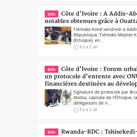
Côte d'Ivoire : A Addis-A
Info
notables obtenues grâce à Ouatt
Tiémoko Koné vendredi à Addi
République, Tiémoko Meyliet Ko
(Éthiopie), en...
il y a 1 an
Côte d'Ivoire : Forum urb
Info
un protocole d'entente avec ONU
financières destinées au dével
Signature de protocole par Br
Abeba, capitale de l'Éthiopie, 
délégations de n...
il y a 1 an
Rwanda-RDC : Tshisekedi-
Info