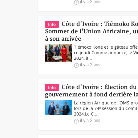
il y a 2 ans
Côte d'Ivoire : Tiémoko K
Info
Sommet de l'Union Africaine, un 
à son arrivée
Tiémoko Koné et le gâteau offe
ce jeudi Comme annoncé, le Vic
2024, à...
il y a 2 ans
Côte d'Ivoire : Élection d
Info
gouvernement à fond derrière l
La région Afrique de l'OMS pro
lors de la 74ᵉ session du Comi
2024.Le C...
il y a 2 ans