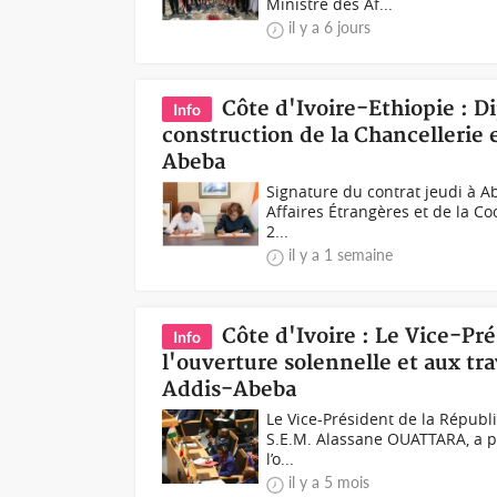
Ministre des Af...
il y a 6 jours
Côte d'Ivoire-Ethiopie : Di
Info
construction de la Chancellerie
Abeba
Signature du contrat jeudi à A
Affaires Étrangères et de la Coo
2...
il y a 1 semaine
Côte d'Ivoire : Le Vice-Pré
Info
l'ouverture solennelle et aux t
Addis-Abeba
Le Vice-Président de la Républ
S.E.M. Alassane OUATTARA, a pri
l’o...
il y a 5 mois