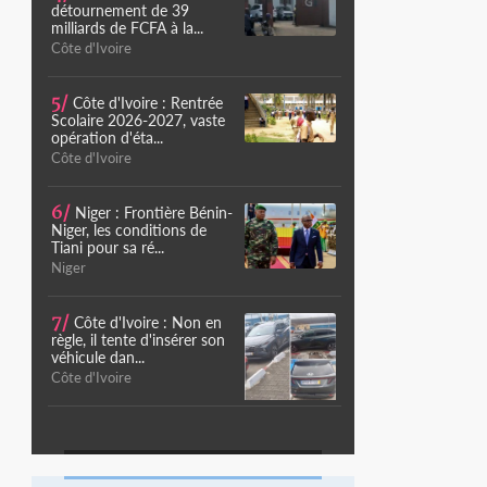
détournement de 39
milliards de FCFA à la...
Côte d'Ivoire
5/
Côte d'Ivoire : Rentrée
Scolaire 2026-2027, vaste
opération d'éta...
Côte d'Ivoire
6/
Niger : Frontière Bénin-
Niger, les conditions de
Tiani pour sa ré...
Niger
7/
Côte d'Ivoire : Non en
règle, il tente d'insérer son
véhicule dan...
Côte d'Ivoire