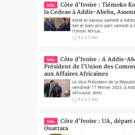
Côte d'Ivoire : Tiémoko K
Info
la Cedeao à Addis-Abeba, Assou
Koné et Sassou samedi à Addi
bel et bien pris part samedi à
l’Union Africai...
il y a 3 ans
Côte d'Ivoire : A Addis-Ab
Info
Président de l'Union des Comore
aux Affaires Africaines
Le Vice-Président de la Républ
vendredi 17 février 2023, à Ad
Africaine, dont...
il y a 3 ans
Côte d'Ivoire : UA, dépar
Info
Ouattara