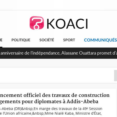
COMMUNIQUÉS
UE
POLITIQUE
SOCIÉTÉ
SPORT
 anniversaire de l'indépendance, Alassane Ouattara promet d'a
ents pour une nation plus forte et plus prospère
ancement officiel des travaux de construction
logements pour diplomates à Addis-Abeba
-Abeba (DR)&nbsp;En marge des travaux de la 49ᵉ Session
e l’Union africaine,&nbsp;Mme Nialé Kaba, Ministre d’État,