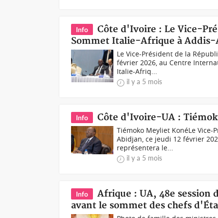
Côte d'Ivoire : Le Vice-Pré
Info
Sommet Italie-Afrique à Addis
Le Vice-Président de la Républ
février 2026, au Centre Intern
Italie-Afriq...
il y a 5 mois
Côte d'Ivoire-UA : Tiémo
Info
Tiémoko Meyliet KonéLe Vice-Pr
Abidjan, ce jeudi 12 février 2
représentera le...
il y a 5 mois
Afrique : UA, 48e session 
Info
avant le sommet des chefs d'Éta