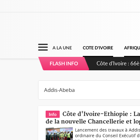
A LA UNE
COTE D'IVOIRE
AFRIQ
Côte d'Ivoire : 66è
FLASH INFO
grands investissem
Côte d'Ivoire-Ethiopie : L
Info
de la nouvelle Chancellerie et 
Lancement des travaux à Addis
ordinaire du Conseil Exécutif d