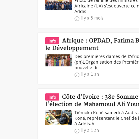
Photo de famille des ministres 
Africaine (UA) s’est ouverte ce
Addis...
il y a 5 mois
Afrique : OPDAD, Fatima B
Info
le Développement
Des premières dames de l’Afriq
(ph)L'Organisation des Premiè
nouvelle dir...
il y a 1 an
Côte d'Ivoire : 38e Somme
Info
l'élection de Mahamoud Ali Yous
Tiémoko Koné samedi à Addis-A
Koné, représentant le Chef de l
à Addis-A...
il y a 1 an