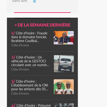
Sans avis
+ DE LA SEMAINE DERNIÈRE
1/
Côte d'Ivoire : Fraude
dans le domaine foncier,
Ibrahime Coulibal...
Côte d'Ivoire
2/
Côte d'Ivoire : Un
véhicule de la GESTOCI
circulant avec un numér...
Côte d'Ivoire
3/
Côte d'Ivoire :
L'établissement de la CNI
pour les enfants dès 05...
Côte d'Ivoire
4/
Côte d'Ivoire : Présumé