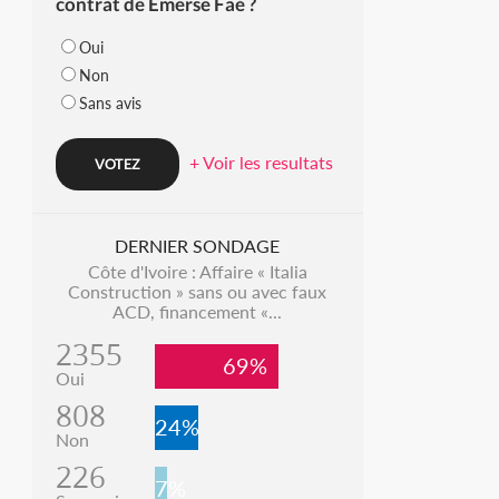
contrat de Emerse Faé ?
Oui
Non
Sans avis
+ Voir les resultats
DERNIER SONDAGE
Côte d'Ivoire : Affaire « Italia
Construction » sans ou avec faux
ACD, financement «...
2355
69%
Oui
808
24%
Non
226
7%