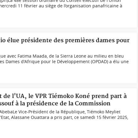
(ph)La 48e session ordinaire du Conseil exécutif de l'Union
 mercredi 11 février au siège de l’organisation panafricaine à
io élue présidente des premières dames pour
ue avec Fatima Maada, de la Sierra Leone au milieu en bleu
res Dames d'Afrique pour le Développement (OPDAD) a élu une
t de l'UA, le VPR Tiémoko Koné prend part à
souf à la présidence de la Commission
bebaLe Vice-Président de la République, Tiémoko Meyliet
’Etat, Alassane Ouattara a pris part, ce samedi 15 février 2025,