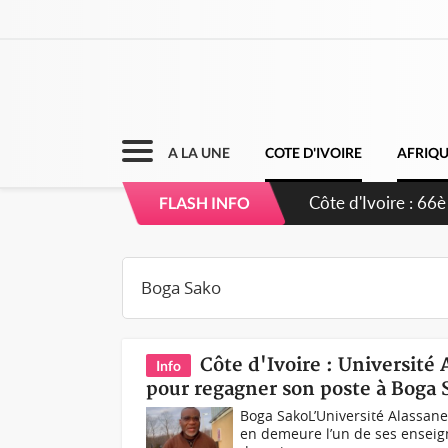
A LA UNE
COTE D'IVOIRE
AFRIQ
Côte d'Ivoire : À 
FLASH INFO
développement de
Côte d'Ivoire : Université
Info
pour regagner son poste à Boga S
Boga SakoL’Université Alassan
en demeure l’un de ses enseig