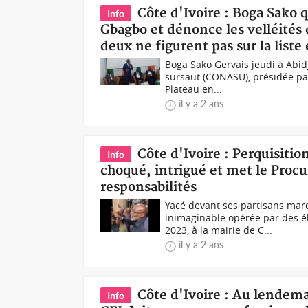
Côte d'Ivoire : Boga Sako 
Info
Gbagbo et dénonce les velléités 
deux ne figurent pas sur la liste 
Boga Sako Gervais jeudi à Abid
sursaut (CONASU), présidée par
Plateau en...
il y a 2 ans
Côte d'Ivoire : Perquisitio
Info
choqué, intrigué et met le Procu
responsabilités
Yacé devant ses partisans mardi
inimaginable opérée par des é
2023, à la mairie de C...
il y a 2 ans
Côte d'Ivoire : Au lendema
Info