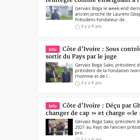
réintégré comme enseignant à l
Gervais Boga le week-end dern
ancien proche de Laurent Gbag
Président-Fondateur de...
il y a 4 ans
Côte d'Ivoire : Sous contrô
Info
sortir du Pays par le juge
Gervais Boga Sako, président d
président de la Fondation Ivoir
l'homme et de l...
il y a 4 ans
Côte d'Ivoire : Déçu par G
Info
changer de cap » et charge «le 1
Gervais Boga Sako, président de
2021 au Pays de l'ancien prési
pro...
il y a 4 ans