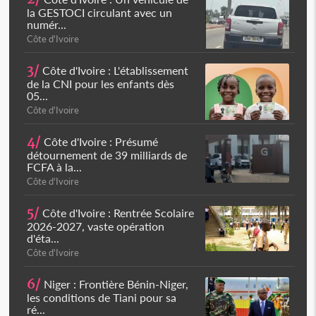
la GESTOCI circulant avec un
numér...
Côte d'Ivoire
3/
Côte d'Ivoire : L'établissement
de la CNI pour les enfants dès
05...
Côte d'Ivoire
4/
Côte d'Ivoire : Présumé
détournement de 39 milliards de
FCFA à la...
Côte d'Ivoire
5/
Côte d'Ivoire : Rentrée Scolaire
2026-2027, vaste opération
d'éta...
Côte d'Ivoire
6/
Niger : Frontière Bénin-Niger,
les conditions de Tiani pour sa
ré...