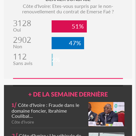
Côte d'Ivoire: Etes-vous surpris par le non-
renouvellement du contrat de Emerse Faé ?
3128
51%
Oui
2902
47%
Non
112
2%
Sans avis
+ DE LA SEMAINE DERNIÈRE
1/
Côte d'Ivoire : Fraude dans le
domaine foncier, Ibrahime
Coulibal...
Côte d'Ivoire
2/
Côte d'Ivoire : Un véhicule de