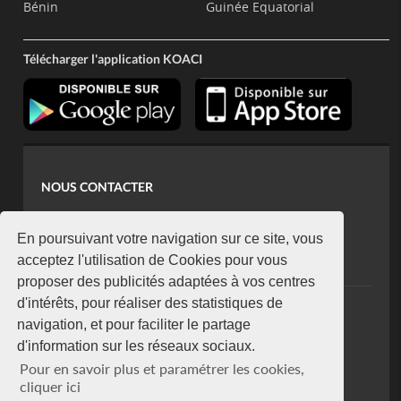
Bénin
Guinée Equatorial
Télécharger l'application KOACI
NOUS CONTACTER
contact@koaci.com
koaci@yahoo.fr
En poursuivant votre navigation sur ce site, vous
+225 07 08 85 52 93
acceptez l'utilisation de Cookies pour vous
proposer des publicités adaptées à vos centres
d'intérêts, pour réaliser des statistiques de
NEWSLETTER
navigation, et pour faciliter le partage
Restez connecté via notre newsletter
d'information sur les réseaux sociaux.
S'abonner
Pour en savoir plus et paramétrer les cookies,
Se désabonner
cliquer ici