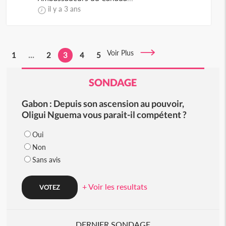
il y a 3 ans
Voir Plus
1
...
2
3
4
5
SONDAGE
Gabon : Depuis son ascension au pouvoir,
Oligui Nguema vous parait-il compétent ?
Oui
Non
Sans avis
+ Voir les resultats
DERNIER SONDAGE