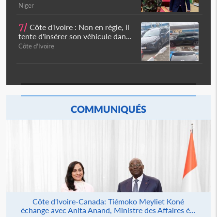
Niger
7/
Côte d'Ivoire : Non en règle, il
tente d'insérer son véhicule dan...
Côte d'Ivoire
COMMUNIQUÉS
Côte d'Ivoire-Canada: Tiémoko Meyliet Koné
échange avec Anita Anand, Ministre des Affaires é...