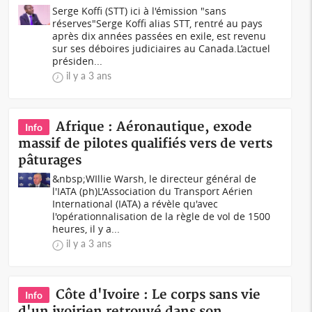
Serge Koffi (STT) ici à l'émission "sans
réserves"Serge Koffi alias STT, rentré au pays
après dix années passées en exile, est revenu
sur ses déboires judiciaires au Canada.L’actuel
présiden...
il y a 3 ans
Afrique : Aéronautique, exode
Info
massif de pilotes qualifiés vers de verts
pâturages
&nbsp;WIllie Warsh, le directeur général de
l'IATA (ph)L'Association du Transport Aérien
International (IATA) a révèle qu'avec
l'opérationnalisation de la règle de vol de 1500
heures, il y a...
il y a 3 ans
Côte d'Ivoire : Le corps sans vie
Info
d'un ivoirien retrouvé dans son