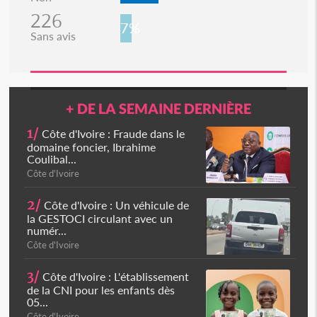
226
7%
Sans avis
+ DE LA SEMAINE DERNIÈRE
1/
Côte d'Ivoire : Fraude dans le
domaine foncier, Ibrahime
Coulibal...
Côte d'Ivoire
2/
Côte d'Ivoire : Un véhicule de
la GESTOCI circulant avec un
numér...
Côte d'Ivoire
3/
Côte d'Ivoire : L'établissement
de la CNI pour les enfants dès
05...
Côte d'Ivoire