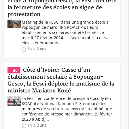
école à Yopougon Gesco, la Fesci décrète
la fermeture des écoles en signe de
protestation
Meeting de la FESCI dans une grande école à
Yopougon ce mardi (Ph KOACI)Plusieurs
établissements scolaires ont été fermés ce
mardi 27 février 2024. Ils sont nombreux les
élèves et étudiants...
il y a 2 ans
Côte d'Ivoire: Casse d'un
Info
établissement scolaire à Yopougon-
Gesco, la Fesci déplore le mutisme de la
ministre Mariatou Koné
La Fesci en conférence de presse à Cocody (Ph
KOACI)Le National Kambou Sié, entouré des
membres de son bureau exécutif, a animé une
conférence de presse hier dimanche 25 février
2023 à Abidj...
il y a 2 ans