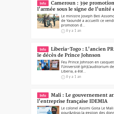
Cameroun : 39e promotion 
Info
l'armée sous le signe de l'unité 
Le ministre Joseph Beti Assom
de Yaoundé a accueilli ce ven
promotion d...
il y a 1 an
Liberia-Togo : L'ancien P
Info
le décès de Prince Johnson
Feu Prince Johnson en casquette
l’Université (ph)L'auditorium d
Liberia, a été...
il y a 1 an
Mali : Le gouvernement ar
Info
l'entreprise française IDEMIA
Le colonel Assimi Goita Le Mal
pour&nbsp;la gestion des donn