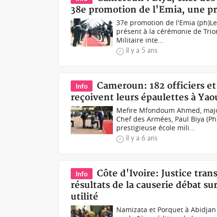
38e promotion de l'Emia, une p
37e promotion de l'Emia (ph)L
présent à la cérémonie de Trio
Militaire inte...
il y a 5 ans
Cameroun: 182 officiers et 
Info
reçoivent leurs épaulettes à Ya
Mefire Mfondoum Ahmed, major 
Chef des Armées, Paul Biya (Ph
prestigieuse école mili...
il y a 6 ans
Côte d'Ivoire: Justice tra
Info
résultats de la causerie débat s
utilité
Namizata et Porquet à Abidjan 