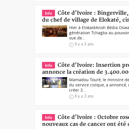
Côte d'Ivoire : Bingerville
Info
du chef de village de Elokaté, c
Hier à Elokaté Anoh Bédia Oswa
génération Tchagba au pouvoir 
vue de...
il y a 3 ans
Côte d'Ivoire: Insertion 
Info
annonce la création de 3.400.00
Mamadou Touré, le ministre de 
du service civique, a annoncé,
créer 3...
il y a 3 ans
Côte d'Ivoire : Octobre ro
Info
nouveaux cas de cancer ont été