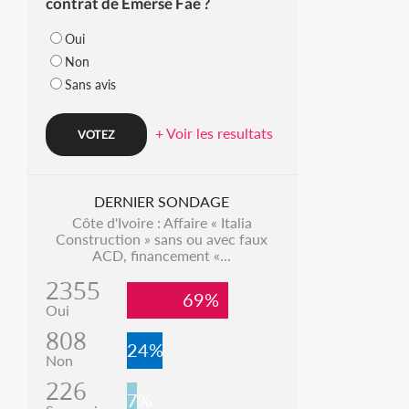
contrat de Emerse Faé ?
Oui
Non
Sans avis
+ Voir les resultats
DERNIER SONDAGE
Côte d'Ivoire : Affaire « Italia
Construction » sans ou avec faux
ACD, financement «...
2355
69%
Oui
808
24%
Non
226
7%