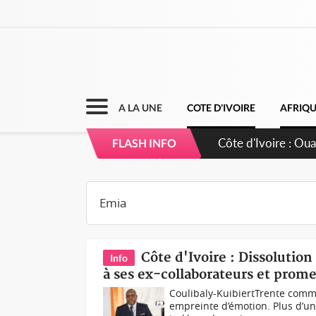
A LA UNE
COTE D'IVOIRE
AFRIQ
Côte d'Ivoire : 6
FLASH INFO
grands investisse
Côte d'Ivoire : Dissolutio
Info
à ses ex-collaborateurs et prom
Coulibaly-KuibiertTrente commi
empreinte d’émotion. Plus d’un