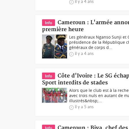
il y a 4 ans
Cameroun : L'armée annon
Info
première heure
Les généraux Nganso Sunji et 
présidence de la République c
généraux de corps d...
il y a 4 ans
Côte d'Ivoire : Le SG écha
Info
Sport interdits de stades
Alors que le club est à la rec
avec trois nuls en autant de ma
illustrés&nbsp;...
il y a 5 ans
Cameroun : Biya, chef des 
Info