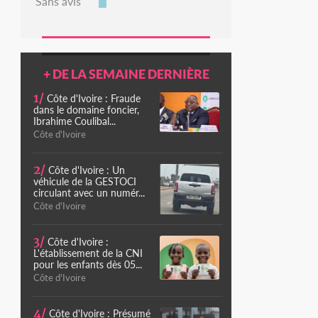
Sans avis
+ DE LA SEMAINE DERNIÈRE
1/
Côte d'Ivoire : Fraude
dans le domaine foncier,
Ibrahime Coulibal...
Côte d'Ivoire
2/
Côte d'Ivoire : Un
véhicule de la GESTOCI
circulant avec un numér...
Côte d'Ivoire
3/
Côte d'Ivoire :
L'établissement de la CNI
pour les enfants dès 05...
Côte d'Ivoire
4/
Côte d'Ivoire : Présumé