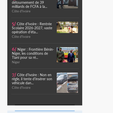
détournement de 39
milliards de FCFA à la...
Côte d'Ivoire
5/
Côte d'Ivoire : Rentrée
Scolaire 2026-2027, vaste
opération d'éta...
Côte d'Ivoire
6/
Niger : Frontière Bénin-
Niger, les conditions de
Tiani pour sa ré...
Niger
7/
Côte d'Ivoire : Non en
règle, il tente d'insérer son
véhicule dan...
Côte d'Ivoire