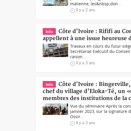
malienne, les&nbsp;don...
il y a 2 ans
Côte d'Ivoire : Rififi au Co
Info
appellent à une issue heureuse d
Travaux en cours du futur sièg
Secrétariat Exécutif du Conseil 
raison...
il y a 3 ans
Côte d'Ivoire : Bingervill
Info
chef du village d'Eloka-Té, un 
membres des institutions de la 
Vue du séminaire Après la con
janvier 2023, sur la signature 
Ossir...
il y a 3 ans