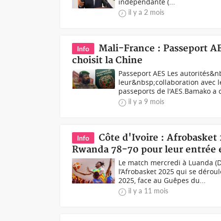
indépendante (...
il y a 2 mois
Mali-France : Passeport A
Info
choisit la Chine
Passeport AES Les autorités&n
leur&nbsp;collaboration avec l
passeports de l'AES.Bamako a co
il y a 9 mois
Côte d'Ivoire : Afrobasket
Info
Rwanda 78-70 pour leur entrée e
Le match mercredi à Luanda (
l’Afrobasket 2025 qui se dérou
2025, face au Guêpes du...
il y a 11 mois