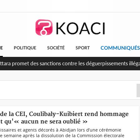
COMMUNIQUÉS
UE
POLITIQUE
SOCIÉTÉ
SPORT
6è anniversaire de l'indépendance, Alassane Ouattara promet d'
ments pour une nation plus forte et plus prospère
n de la CEI, Coulibaly-Kuibiert rend hommage
et qu'« aucun ne sera oublié »
ssaires et agents décorés à Abidjan lors d’une cérémonie
e semaine après la dissolution de la Commission électorale