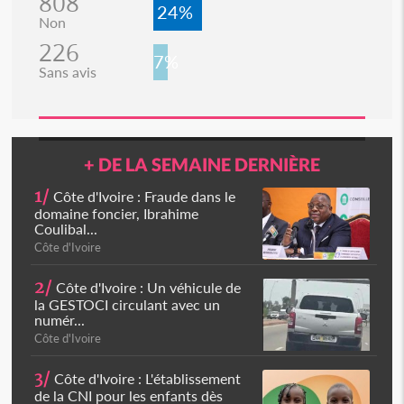
808
24%
Non
226
7%
Sans avis
+ DE LA SEMAINE DERNIÈRE
1/
Côte d'Ivoire : Fraude dans le
domaine foncier, Ibrahime
Coulibal...
Côte d'Ivoire
2/
Côte d'Ivoire : Un véhicule de
la GESTOCI circulant avec un
numér...
Côte d'Ivoire
3/
Côte d'Ivoire : L'établissement
de la CNI pour les enfants dès