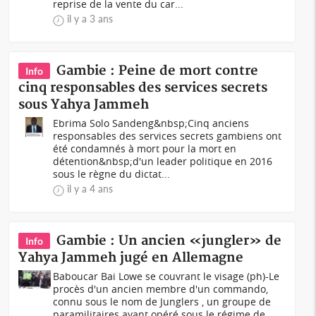
reprise de la vente du car...
il y a 3 ans
Gambie : Peine de mort contre
Info
cinq responsables des services secrets
sous Yahya Jammeh
Ebrima Solo Sandeng&nbsp;Cinq anciens
responsables des services secrets gambiens ont
été condamnés à mort pour la mort en
détention&nbsp;d'un leader politique en 2016
sous le règne du dictat...
il y a 4 ans
Gambie : Un ancien «jungler» de
Info
Yahya Jammeh jugé en Allemagne
Baboucar Bai Lowe se couvrant le visage (ph)-Le
procès d'un ancien membre d'un commando,
connu sous le nom de Junglers , un groupe de
paramilitaires ayant opéré sous le régime de