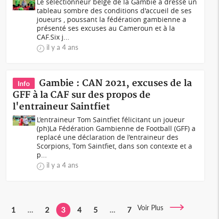
Le sélectionneur belge de la Gambie a dressé un
tableau sombre des conditions d'accueil de ses
joueurs , poussant la fédération gambienne a
présenté ses excuses au Cameroun et à la
CAF.Six j...
il y a 4 ans
Gambie : CAN 2021, excuses de la
Info
GFF à la CAF sur des propos de
l'entraineur Saintfiet
L’entraineur Tom Saintfiet félicitant un joueur
(ph)La Fédération Gambienne de Football (GFF) a
replacé une déclaration de l’entraineur des
Scorpions, Tom Saintfiet, dans son contexte et a
p...
il y a 4 ans
Voir Plus
1
...
2
3
4
5
...
7