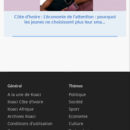
Côte d'Ivoire : L'économie de l'attention : pourquoi
les jeunes ne choisissent plus leur sma...
Général
Thèmes
A la une de Koaci
Politique
Koaci Côte d'Ivoire
Société
Koaci Afrique
Sport
Archives Koaci
Economie
Conditions d'utilisation
Culture