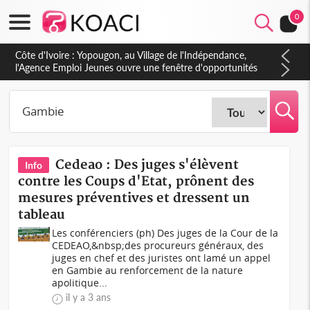
0
Côte d'Ivoire : CHU de Treichville, après la fronde, les agents
contractuels obtiennent un accord avec la direction sur les
arriérés du SMIG 2023
Cedeao : Des juges s'élèvent
Info
contre les Coups d'Etat, prônent des
mesures préventives et dressent un
tableau
Les conférenciers (ph) Des juges de la Cour de la
CEDEAO,&nbsp;des procureurs généraux, des
juges en chef et des juristes ont lamé un appel
en Gambie au renforcement de la nature
apolitique...
il y a 3 ans