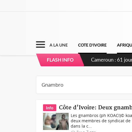
A LA UNE
COTE D'IVOIRE
AFRIQ
Cameroun : 61 jours
FLASH INFO
du pouvoir
Côte d'Ivoire: Deux gnamb
Info
Les gnambros (ph KOACI)© koaci
deux membres de syndicat de t
dans la c...