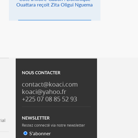
Ouattara reçoit Zita Oligui Nguema
NOUS CONTACTER
contact@koaci.com
koaci@yahoo.fr
+225 07 08 85 52 93
NEWSLETTER
ial
Restez connecté via notre newsletter
S'abonner