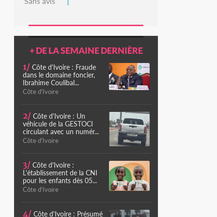
Sans avis
+ DE LA SEMAINE DERNIÈRE
1/
Côte d'Ivoire : Fraude
dans le domaine foncier,
Ibrahime Coulibal...
Côte d'Ivoire
2/
Côte d'Ivoire : Un
véhicule de la GESTOCI
circulant avec un numér...
Côte d'Ivoire
3/
Côte d'Ivoire :
L'établissement de la CNI
pour les enfants dès 05...
Côte d'Ivoire
4/
Côte d'Ivoire : Présumé