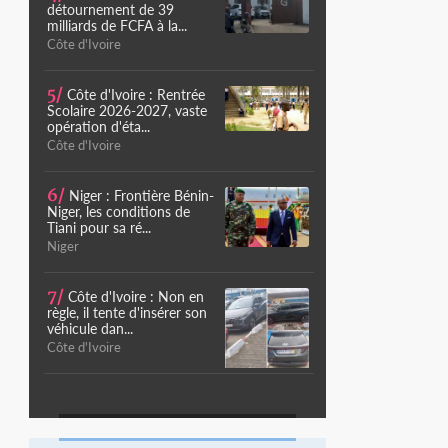
détournement de 39
milliards de FCFA à la...
Côte d'Ivoire
5/
Côte d'Ivoire : Rentrée
Scolaire 2026-2027, vaste
opération d'éta...
Côte d'Ivoire
6/
Niger : Frontière Bénin-
Niger, les conditions de
Tiani pour sa ré...
Niger
7/
Côte d'Ivoire : Non en
règle, il tente d'insérer son
véhicule dan...
Côte d'Ivoire