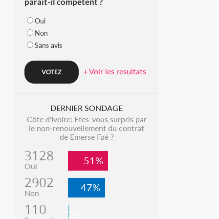
parait-il compétent ?
Oui
Non
Sans avis
+ Voir les resultats
DERNIER SONDAGE
Côte d'Ivoire: Etes-vous surpris par
le non-renouvellement du contrat
de Emerse Faé ?
3128
51%
Oui
2902
47%
Non
110
2%