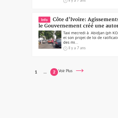
il y a 7 ans
Côte d'Ivoire: Agissement
Info
le Gouvernement créé une autori
Taxi mecredi à Abidjan (ph KO
et son projet de loi de ratific
des mi...
il y a 7 ans
Voir Plus
1
...
2