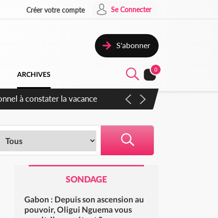
Se Connecter
Créer votre compte
S'abonner
0
ARCHIVES
onnel à constater la vacance
SONDAGE
Gabon : Depuis son ascension au
pouvoir, Oligui Nguema vous