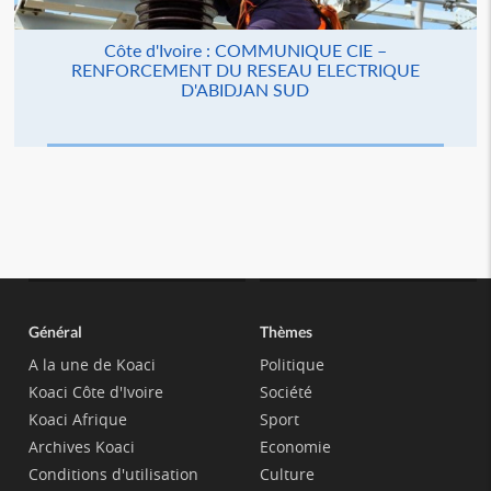
Côte d'Ivoire : COMMUNIQUE CIE –
RENFORCEMENT DU RESEAU ELECTRIQUE
D'ABIDJAN SUD
Général
Thèmes
A la une de Koaci
Politique
Koaci Côte d'Ivoire
Société
Koaci Afrique
Sport
Archives Koaci
Economie
Conditions d'utilisation
Culture