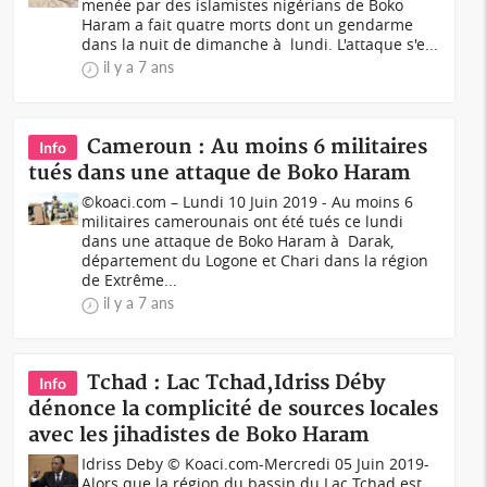
menée par des islamistes nigérians de Boko
Haram a fait quatre morts dont un gendarme
dans la nuit de dimanche à lundi. L'attaque s'e...
il y a 7 ans
Cameroun : Au moins 6 militaires
Info
tués dans une attaque de Boko Haram
©koaci.com – Lundi 10 Juin 2019 - Au moins 6
militaires camerounais ont été tués ce lundi
dans une attaque de Boko Haram à Darak,
département du Logone et Chari dans la région
de Extrême...
il y a 7 ans
Tchad : Lac Tchad,Idriss Déby
Info
dénonce la complicité de sources locales
avec les jihadistes de Boko Haram
Idriss Deby © Koaci.com-Mercredi 05 Juin 2019-
Alors que la région du bassin du Lac Tchad est