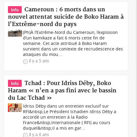
Cameroun : 6 morts dans un
Info
nouvel attentat suicide de Boko Haram à
l'Extrême-nord du pays
(Ph)À l’Extrême-Nord du Cameroun, l’explosion
d’un kamikaze a fait 6 morts cette fin de
semaine. Cet acte attribué à Boko Haram
survient dans un contexte de recrudescence des
attaques du mou...
il y a 5 ans
Tchad : Pour Idriss Déby, Boko
Info
Haram « n'en a pas fini avec le bassin
du Lac Tchad »
Idriss Déby dans un entretien exclusif sur
RFI&nbsp;Le Président tchadien Idriss Déby a
accordé un entretien à la Radio
France&nbsp;Internationale ( RFI) au cours
duquel&nbsp;il a mis en gar...
il y a 6 ans