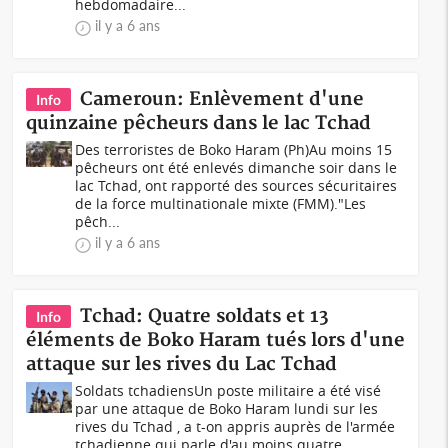
hebdomadaire...
il y a 6 ans
Cameroun: Enlèvement d'une
Info
quinzaine pêcheurs dans le lac Tchad
Des terroristes de Boko Haram (Ph)Au moins 15
pêcheurs ont été enlevés dimanche soir dans le
lac Tchad, ont rapporté des sources sécuritaires
de la force multinationale mixte (FMM)."Les
pêch...
il y a 6 ans
Tchad: Quatre soldats et 13
Info
éléments de Boko Haram tués lors d'une
attaque sur les rives du Lac Tchad
Soldats tchadiensUn poste militaire a été visé
par une attaque de Boko Haram lundi sur les
rives du Tchad , a t-on appris auprès de l'armée
tchadienne qui parle d'au moins quatre