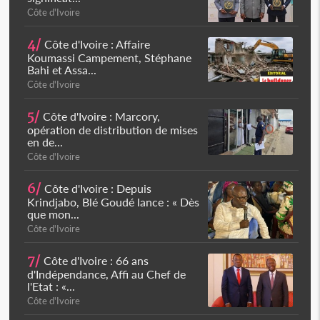
Côte d'Ivoire
4/
Côte d'Ivoire : Affaire
Koumassi Campement, Stéphane
Bahi et Assa...
Côte d'Ivoire
5/
Côte d'Ivoire : Marcory,
opération de distribution de mises
en de...
Côte d'Ivoire
6/
Côte d'Ivoire : Depuis
Krindjabo, Blé Goudé lance : « Dès
que mon...
Côte d'Ivoire
7/
Côte d'Ivoire : 66 ans
d'Indépendance, Affi au Chef de
l'Etat : «...
Côte d'Ivoire