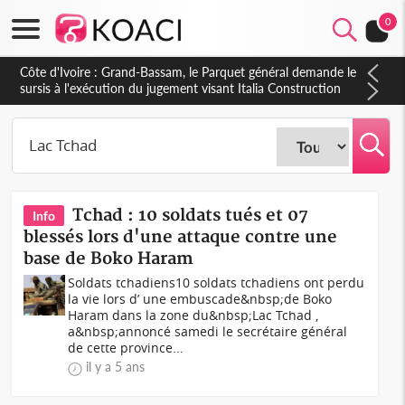
0
Côte d'Ivoire : Grand-Bassam, le Parquet général demande le
sursis à l'exécution du jugement visant Italia Construction
Tchad : 10 soldats tués et 07
Info
blessés lors d'une attaque contre une
base de Boko Haram
Soldats tchadiens10 soldats tchadiens ont perdu
la vie lors d’ une embuscade&nbsp;de Boko
Haram dans la zone du&nbsp;Lac Tchad ,
a&nbsp;annoncé samedi le secrétaire général
de cette province...
il y a 5 ans