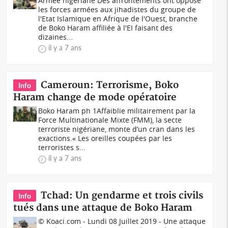
Armée nigériane Des affrontements ont opposé
les forces armées aux jihadistes du groupe de
l'Etat Islamique en Afrique de l'Ouest, branche
de Boko Haram affiliée à l'EI faisant des
dizaines...
il y a 7 ans
Cameroun: Terrorisme, Boko
Info
Haram change de mode opératoire
Boko Haram ph 1Affaiblie militairement par la
Force Multinationale Mixte (FMM), la secte
terroriste nigériane, monte d’un cran dans les
exactions.« Les oreilles coupées par les
terroristes s...
il y a 7 ans
Tchad: Un gendarme et trois civils
Info
tués dans une attaque de Boko Haram
© Koaci.com - Lundi 08 Juillet 2019 - Une attaque