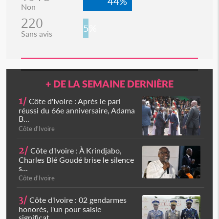
44%
Non
220
5%
Sans avis
+ DE LA SEMAINE DERNIÈRE
1/
Côte d'Ivoire : Après le pari
réussi du 66e anniversaire, Adama
B...
Côte d'Ivoire
2/
Côte d'Ivoire : À Krindjabo,
Charles Blé Goudé brise le silence
s...
Côte d'Ivoire
3/
Côte d'Ivoire : 02 gendarmes
honorés, l'un pour saisie
significat...