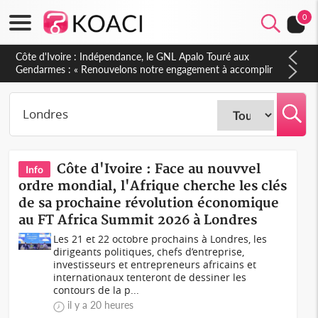
0
Sierra Leone : Un projet de réforme constitutionnelle en
gestation, points clés des amendements, un exclu d'avance
Côte d'Ivoire : Face au nouvvel
Info
ordre mondial, l'Afrique cherche les clés
de sa prochaine révolution économique
au FT Africa Summit 2026 à Londres
Les 21 et 22 octobre prochains à Londres, les
dirigeants politiques, chefs d’entreprise,
investisseurs et entrepreneurs africains et
internationaux tenteront de dessiner les
contours de la p...
il y a 20 heures