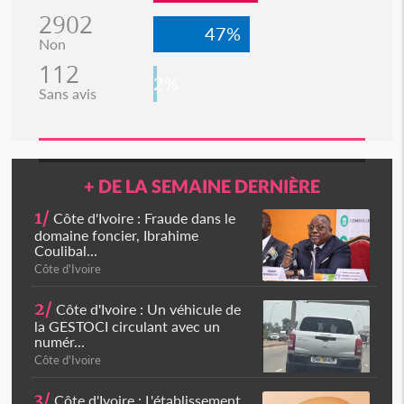
2902
47%
Non
112
2%
Sans avis
+ DE LA SEMAINE DERNIÈRE
1/
Côte d'Ivoire : Fraude dans le
domaine foncier, Ibrahime
Coulibal...
Côte d'Ivoire
2/
Côte d'Ivoire : Un véhicule de
la GESTOCI circulant avec un
numér...
Côte d'Ivoire
3/
Côte d'Ivoire : L'établissement