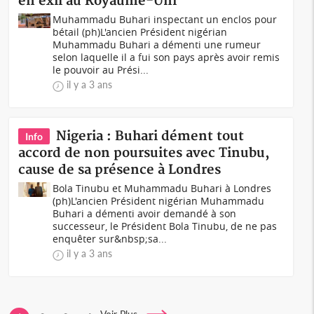
en exil au Royaume-Uni
Muhammadu Buhari inspectant un enclos pour
bétail (ph)L'ancien Président nigérian
Muhammadu Buhari a démenti une rumeur
selon laquelle il a fui son pays après avoir remis
le pouvoir au Prési...
il y a 3 ans
Nigeria : Buhari dément tout
Info
accord de non poursuites avec Tinubu,
cause de sa présence à Londres
Bola Tinubu et Muhammadu Buhari à Londres
(ph)L'ancien Président nigérian Muhammadu
Buhari a démenti avoir demandé à son
successeur, le Président Bola Tinubu, de ne pas
enquêter sur&nbsp;sa...
il y a 3 ans