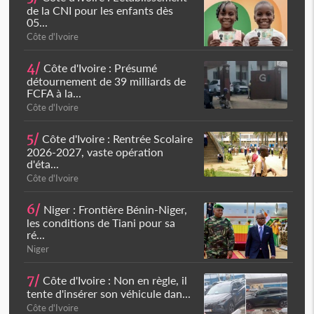
de la CNI pour les enfants dès
05...
Côte d'Ivoire
4/
Côte d'Ivoire : Présumé
détournement de 39 milliards de
FCFA à la...
Côte d'Ivoire
5/
Côte d'Ivoire : Rentrée Scolaire
2026-2027, vaste opération
d'éta...
Côte d'Ivoire
6/
Niger : Frontière Bénin-Niger,
les conditions de Tiani pour sa
ré...
Niger
7/
Côte d'Ivoire : Non en règle, il
tente d'insérer son véhicule dan...
Côte d'Ivoire