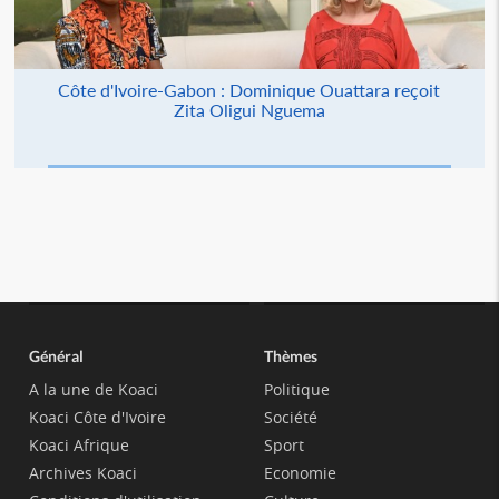
Côte d'Ivoire-Gabon : Dominique Ouattara reçoit
Zita Oligui Nguema
Général
Thèmes
A la une de Koaci
Politique
Koaci Côte d'Ivoire
Société
Koaci Afrique
Sport
Archives Koaci
Economie