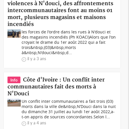
violences à N'douci, des affrontements
intercommunautaires font au moins 01
mort, plusieurs magasins et maisons
incendiés
les forces de l'ordre dans les rues à N'douci et
des magasins incendiés (Ph KOACI)Alors que l'on
croyait le drame du 1er août 2022 qui a fait
trois&nbsp;(03)&nbsp;morts
à&nbsp;N'douci&nbsp;d...
il y a 3 ans
Côte d'Ivoire : Un conflit inter
Info
communautaires fait des morts à
N'Douci
Un conflit inter communautaires a fait trois (03)
morts dans la ville de&nbsp;N’Douci dans la nuit
du dimanche 31 juillet au lundi 1er août 2022,a-
t-on appris de sources concordantes.Selon l...
il y a 4 ans