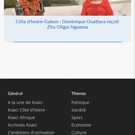
Côte d'Ivoire-Gabon : Dominique Ouattara reçoit
Zita Oligui Nguema
Général
Thèmes
A la une de Koaci
Politique
Koaci Côte d'Ivoire
Société
Koaci Afrique
Sport
Archives Koaci
Economie
Conditions d'utilisation
Culture