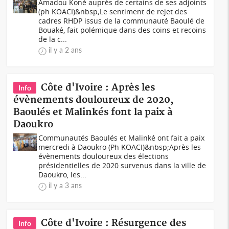
Amadou Koné auprès de certains de ses adjoints
(ph KOACI)&nbsp;Le sentiment de rejet des
cadres RHDP issus de la communauté Baoulé de
Bouaké, fait polémique dans des coins et recoins
de la c...
il y a 2 ans
Côte d'Ivoire : Après les
Info
évènements douloureux de 2020,
Baoulés et Malinkés font la paix à
Daoukro
Communautés Baoulés et Malinké ont fait a paix
mercredi à Daoukro (Ph KOACI)&nbsp;Après les
évènements douloureux des élections
présidentielles de 2020 survenus dans la ville de
Daoukro, les...
il y a 3 ans
Côte d'Ivoire : Résurgence des
Info