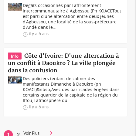
Dégâts occasionnés par l'affrontement
intercommunautaire à Agbossou (Ph KOACI)Tout
est parti d'une altercation entre deux jeunes
d'Agbossou, une localité de la sous-préfecture
d'Andé dans le...
il y a 6 ans
Côte d'Ivoire: D'une altercation à
Info
un conflit à Daoukro ? La ville plongée
dans la confusion
Des policiers tentant de calmer des
manifestants Dimanche à Daoukro (ph
KOACI)&nbsp;Avec des barricades érigées dans
certains quartier de la capitale de la région du
Iffou, l'atmosphère qui...
il y a 6 ans
Voir Plus
1
2