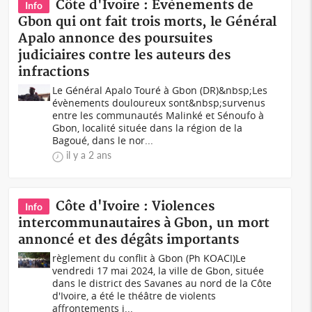
Côte d'Ivoire : Evènements de
Info
Gbon qui ont fait trois morts, le Général
Apalo annonce des poursuites
judiciaires contre les auteurs des
infractions
Le Général Apalo Touré à Gbon (DR)&nbsp;Les
évènements douloureux sont&nbsp;survenus
entre les communautés Malinké et Sénoufo à
Gbon, localité située dans la région de la
Bagoué, dans le nor...
il y a 2 ans
Côte d'Ivoire : Violences
Info
intercommunautaires à Gbon, un mort
annoncé et des dégâts importants
règlement du conflit à Gbon (Ph KOACI)Le
vendredi 17 mai 2024, la ville de Gbon, située
dans le district des Savanes au nord de la Côte
d'Ivoire, a été le théâtre de violents
affrontements i...