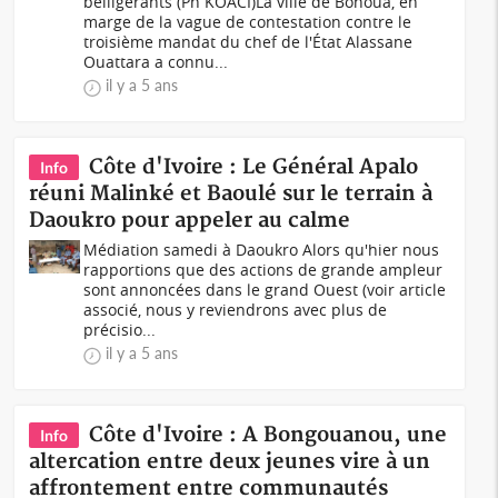
belligérants (Ph KOACI)La ville de Bonoua, en
marge de la vague de contestation contre le
troisième mandat du chef de l'État Alassane
Ouattara a connu...
il y a 5 ans
Côte d'Ivoire : Le Général Apalo
Info
réuni Malinké et Baoulé sur le terrain à
Daoukro pour appeler au calme
Médiation samedi à Daoukro Alors qu'hier nous
rapportions que des actions de grande ampleur
sont annoncées dans le grand Ouest (voir article
associé, nous y reviendrons avec plus de
précisio...
il y a 5 ans
Côte d'Ivoire : A Bongouanou, une
Info
altercation entre deux jeunes vire à un
affrontement entre communautés