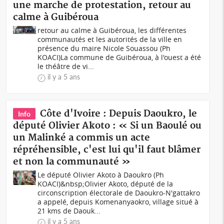
une marche de protestation, retour au
calme à Guibéroua
retour au calme à Guibéroua, les différentes
communautés et les autorités de la ville en
présence du maire Nicole Souassou (Ph
KOACI)La commune de Guibéroua, à l'ouest a été
le théâtre de vi...
il y a 5 ans
Côte d'Ivoire : Depuis Daoukro, le
Info
député Olivier Akoto : « Si un Baoulé ou
un Malinké a commis un acte
répréhensible, c'est lui qu'il faut blâmer
et non la communauté »
Le député Olivier Akoto à Daoukro (Ph
KOACI)&nbsp;Olivier Akoto, député de la
circonscription électorale de Daoukro-N'gattakro
a appelé, depuis Komenanyaokro, village situé à
21 kms de Daouk...
il y a 5 ans