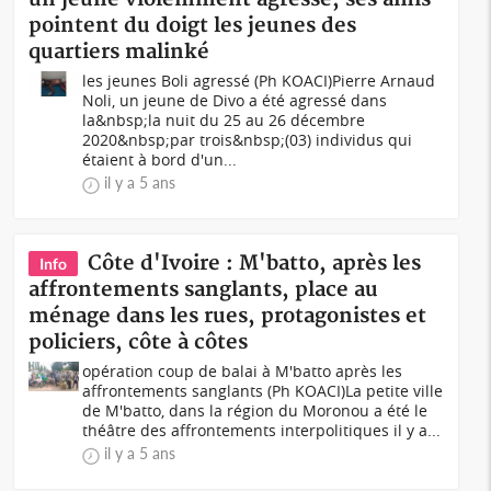
pointent du doigt les jeunes des
quartiers malinké
les jeunes Boli agressé (Ph KOACI)Pierre Arnaud
Noli, un jeune de Divo a été agressé dans
la&nbsp;la nuit du 25 au 26 décembre
2020&nbsp;par trois&nbsp;(03) individus qui
étaient à bord d'un...
il y a 5 ans
Côte d'Ivoire : M'batto, après les
Info
affrontements sanglants, place au
ménage dans les rues, protagonistes et
policiers, côte à côtes
opération coup de balai à M'batto après les
affrontements sanglants (Ph KOACI)La petite ville
de M'batto, dans la région du Moronou a été le
théâtre des affrontements interpolitiques il y a...
il y a 5 ans