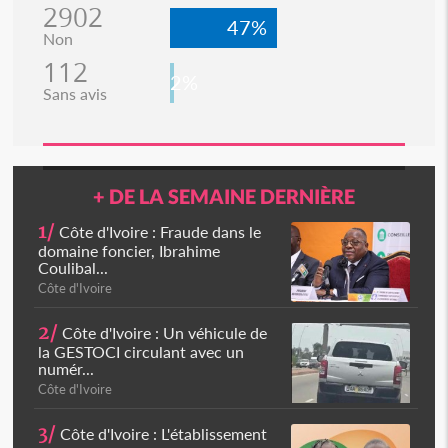
2902
47%
Non
112
2%
Sans avis
+ DE LA SEMAINE DERNIÈRE
1/
Côte d'Ivoire : Fraude dans le
domaine foncier, Ibrahime
Coulibal...
Côte d'Ivoire
2/
Côte d'Ivoire : Un véhicule de
la GESTOCI circulant avec un
numér...
Côte d'Ivoire
3/
Côte d'Ivoire : L'établissement