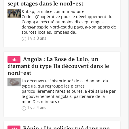
sept otages dans le nord-est
&nbsp;La milice communautaire
Codeco(Coopérative pour le développement du
Congo) a exécuté au moins dix sept otages
dans&nbsp;le Nord-est du pays, a-t-on appris de
sources locales.Tombées da...
il y a 3 ans
Angola : La Rose de Lulo, un
Info
diamant du type IIa découvert dans le
nord-est
La découverte "historique" de ce diamant du
type IIa, qui regroupe les pierres
particulièrement rares et pures, a été saluée par
le gouvernement angolais, partenaire de la
mine.Des mineurs e...
il y a 4 ans
Bénin : Un policier tué dans une
Info