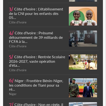
3/
Côte d'Ivoire : L'établissement
de la CNI pour les enfants dès
05...
Côte d'Ivoire
4/
Côte d'Ivoire : Présumé
détournement de 39 milliards de
FCFA à la...
Côte d'Ivoire
5/
Côte d'Ivoire : Rentrée Scolaire
2026-2027, vaste opération
d'éta...
Côte d'Ivoire
6/
Niger : Frontière Bénin-Niger,
les conditions de Tiani pour sa
ré...
Niger
7/
Côte d'Ivoire : Non en règle, il