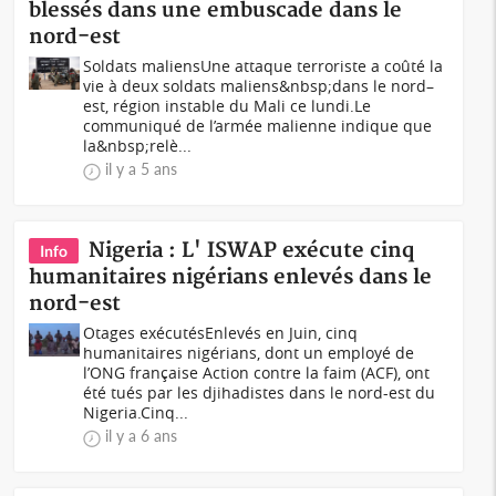
blessés dans une embuscade dans le
nord-est
Soldats maliensUne attaque terroriste a coûté la
vie à deux soldats maliens&nbsp;dans le nord–
est, région instable du Mali ce lundi.Le
communiqué de l’armée malienne indique que
la&nbsp;relè...
il y a 5 ans
Nigeria : L' ISWAP exécute cinq
Info
humanitaires nigérians enlevés dans le
nord-est
Otages exécutésEnlevés en Juin, cinq
humanitaires nigérians, dont un employé de
l’ONG française Action contre la faim (ACF), ont
été tués par les djihadistes dans le nord-est du
Nigeria.Cinq...
il y a 6 ans