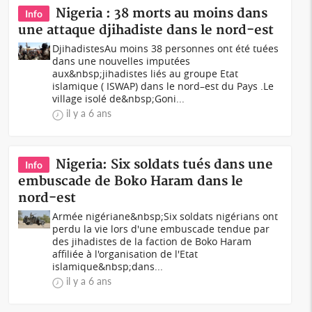
Nigeria : 38 morts au moins dans
Info
une attaque djihadiste dans le nord-est
DjihadistesAu moins 38 personnes ont été tuées
dans une nouvelles imputées
aux&nbsp;jihadistes liés au groupe Etat
islamique ( ISWAP) dans le nord–est du Pays .Le
village isolé de&nbsp;Goni...
il y a 6 ans
Nigeria: Six soldats tués dans une
Info
embuscade de Boko Haram dans le
nord-est
Armée nigériane&nbsp;Six soldats nigérians ont
perdu la vie lors d'une embuscade tendue par
des jihadistes de la faction de Boko Haram
affiliée à l'organisation de l'Etat
islamique&nbsp;dans...
il y a 6 ans