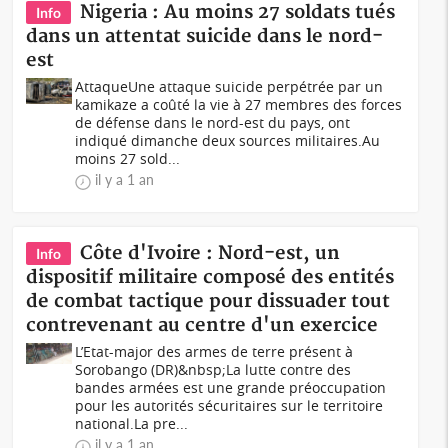
Nigeria : Au moins 27 soldats tués
Info
dans un attentat suicide dans le nord-
est
AttaqueUne attaque suicide perpétrée par un
kamikaze a coûté la vie à 27 membres des forces
de défense dans le nord-est du pays, ont
indiqué dimanche deux sources militaires.Au
moins 27 sold...
il y a 1 an
Côte d'Ivoire : Nord-est, un
Info
dispositif militaire composé des entités
de combat tactique pour dissuader tout
contrevenant au centre d'un exercice
L’Etat-major des armes de terre présent à
Sorobango (DR)&nbsp;La lutte contre des
bandes armées est une grande préoccupation
pour les autorités sécuritaires sur le territoire
national.La pre...
il y a 1 an