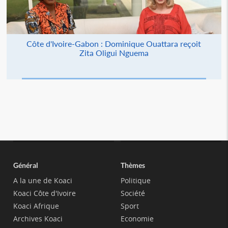
Côte d'Ivoire-Gabon : Dominique Ouattara reçoit
Zita Oligui Nguema
Général
Thèmes
A la une de Koaci
Politique
Koaci Côte d'Ivoire
Société
Koaci Afrique
Sport
Archives Koaci
Economie