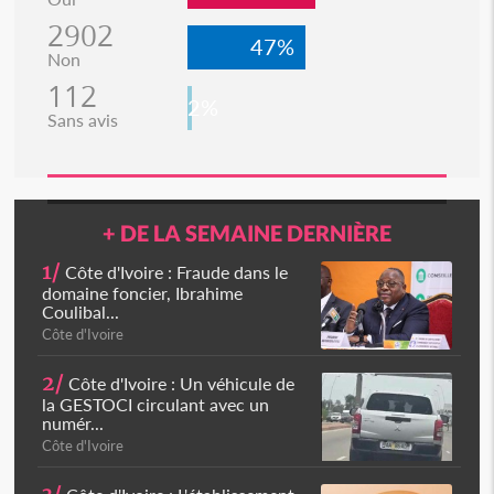
2902
47%
Non
112
2%
Sans avis
+ DE LA SEMAINE DERNIÈRE
1/
Côte d'Ivoire : Fraude dans le
domaine foncier, Ibrahime
Coulibal...
Côte d'Ivoire
2/
Côte d'Ivoire : Un véhicule de
la GESTOCI circulant avec un
numér...
Côte d'Ivoire