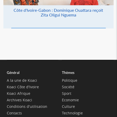
Côte d'Ivoire-Gabon : Dominique Ouattara reçoit
Zita Oligui Nguema
Général
Thèmes
A la une de Koaci
Politique
Koaci Côte d'Ivoire
Société
Koaci Afrique
Sport
Archives Koaci
Economie
Conditions d'utilisation
Culture
Contacts
Technologie