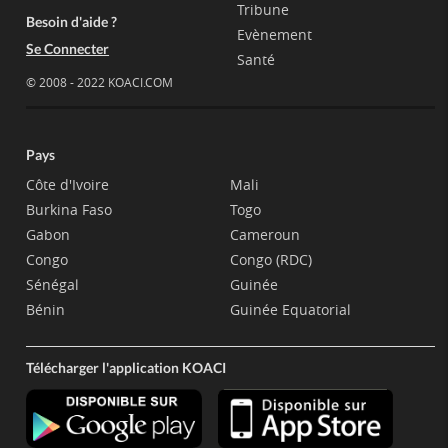
Tribune
Besoin d'aide ?
Evènement
Se Connecter
Santé
© 2008 - 2022 KOACI.COM
Pays
Côte d'Ivoire
Mali
Burkina Faso
Togo
Gabon
Cameroun
Congo
Congo (RDC)
Sénégal
Guinée
Bénin
Guinée Equatorial
Télécharger l'application KOACI