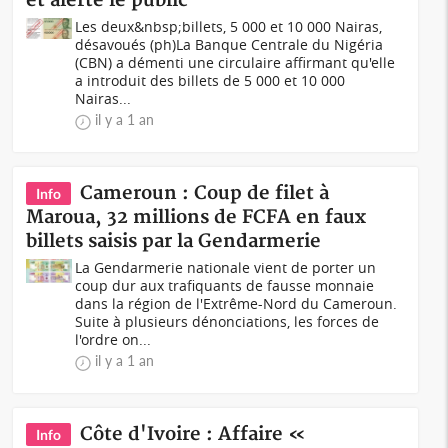
et alerte le public
Les deux&nbsp;billets, 5 000 et 10 000 Nairas,
désavoués (ph)La Banque Centrale du Nigéria
(CBN) a démenti une circulaire affirmant qu'elle
a introduit des billets de 5 000 et 10 000
Nairas...
il y a 1 an
Cameroun : Coup de filet à
Info
Maroua, 32 millions de FCFA en faux
billets saisis par la Gendarmerie
La Gendarmerie nationale vient de porter un
coup dur aux trafiquants de fausse monnaie
dans la région de l'Extrême-Nord du Cameroun.
Suite à plusieurs dénonciations, les forces de
l'ordre on...
il y a 1 an
Côte d'Ivoire : Affaire «
Info