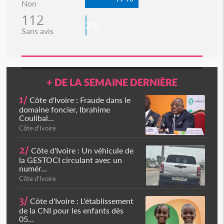
Non
112
2%
Sans avis
+ DE LA SEMAINE DERNIÈRE
1/
Côte d'Ivoire : Fraude dans le
domaine foncier, Ibrahime
Coulibal...
Côte d'Ivoire
2/
Côte d'Ivoire : Un véhicule de
la GESTOCI circulant avec un
numér...
Côte d'Ivoire
3/
Côte d'Ivoire : L'établissement
de la CNI pour les enfants dès
05...