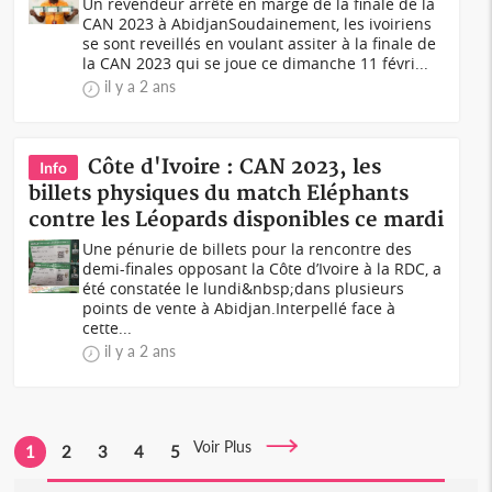
Un revendeur arrêté en marge de la finale de la
CAN 2023 à AbidjanSoudainement, les ivoiriens
se sont reveillés en voulant assiter à la finale de
la CAN 2023 qui se joue ce dimanche 11 févri...
il y a 2 ans
Côte d'Ivoire : CAN 2023, les
Info
billets physiques du match Eléphants
contre les Léopards disponibles ce mardi
Une pénurie de billets pour la rencontre des
demi-finales opposant la Côte d’Ivoire à la RDC, a
été constatée le lundi&nbsp;dans plusieurs
points de vente à Abidjan.Interpellé face à
cette...
il y a 2 ans
Voir Plus
1
2
3
4
5