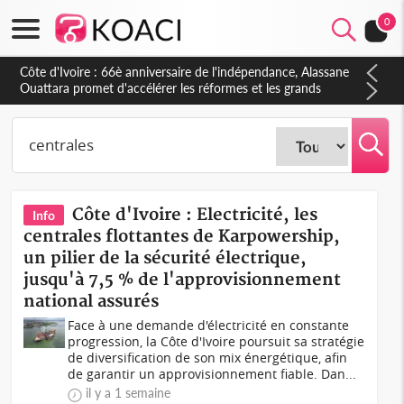
0
Côte d'Ivoire : À Abidjan, Amadou Oury Bah admire le modèle
ivoirien et veut s'en inspirer pour accélérer le développement
de la Guinée
Côte d'Ivoire : Electricité, les
Info
centrales flottantes de Karpowership,
un pilier de la sécurité électrique,
jusqu'à 7,5 % de l'approvisionnement
national assurés
Face à une demande d'électricité en constante
progression, la Côte d'Ivoire poursuit sa stratégie
de diversification de son mix énergétique, afin
de garantir un approvisionnement fiable. Dan...
il y a 1 semaine