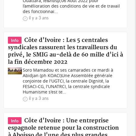
Ouattara, le&nbsp;06 Août 2022 pour
l’amélioration des conditions de vie et de travail
des fonctionnai...
il y a 3 ans
Côte d'Ivoire : Les 5 centrales
Info
syndicales rassurent les travailleurs du
privé, le SMIG au-delà de 60 mille d'ici à
la fin décembre 2022
Soro Mamadou et ses camarades ce mardi à
Abidjan (ph KOACI)Une Assemblée générale
conjointe de l'UGTCI, la centrale Dignité, la
FESACI-CG, l'UNATRCI, la centrale syndicale
Humanisme s'est te...
il y a 3 ans
Côte d'Ivoire : Une entreprise
Info
espagnole retenue pour la construction
à Aboisso de l'une des plus grandes