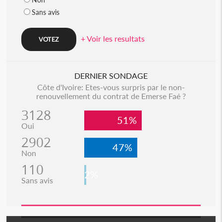
Sans avis
+ Voir les resultats
DERNIER SONDAGE
Côte d'Ivoire: Etes-vous surpris par le non-
renouvellement du contrat de Emerse Faé ?
3128
51%
Oui
2902
47%
Non
110
2%
Sans avis