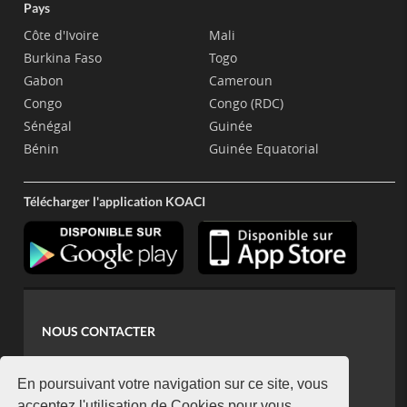
Pays
Côte d'Ivoire
Mali
Burkina Faso
Togo
Gabon
Cameroun
Congo
Congo (RDC)
Sénégal
Guinée
Bénin
Guinée Equatorial
Télécharger l'application KOACI
NOUS CONTACTER
contact@koaci.com
koaci@yahoo.fr
En poursuivant votre navigation sur ce site, vous
acceptez l'utilisation de Cookies pour vous