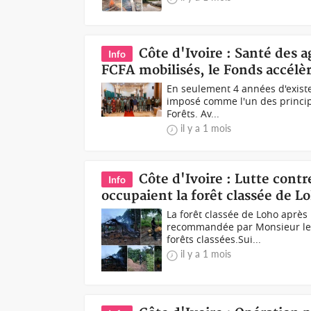
Côte d'Ivoire : Santé des a
Info
FCFA mobilisés, le Fonds accélè
En seulement 4 années d'existe
imposé comme l'un des princip
Forêts. Av...
il y a 1 mois
Côte d'Ivoire : Lutte contre
Info
occupaient la forêt classée de L
La forêt classée de Loho après 
recommandée par Monsieur le Mi
forêts classées.Sui...
il y a 1 mois