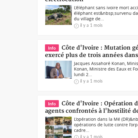
L’éléphant sans ivoire mort a
éléphant est&nbsp;survenu dans
du village de...
il y a 1 mois
Côte d'Ivoire : Mutation g
Info
exercé plus de trois années dan
Jacques Assahoré Konan, Minis
Konan, Ministre des Eaux et For
lundi 2...
il y a 1 mois
Côte d'Ivoire : Opération d
Info
agents confrontés à l'hostilité 
L’opération dans la Mé (DR)&nb
opérations de lutte contre l’orp
cadre...
il y a 1 mois