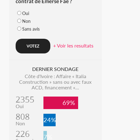
contrat de Emerse Faé ?
Oui
Non
Sans avis
+ Voir les resultats
DERNIER SONDAGE
Côte d'Ivoire : Affaire « Italia
Construction » sans ou avec faux
ACD, financement «...
2355
69%
Oui
808
24%
Non
226
7%