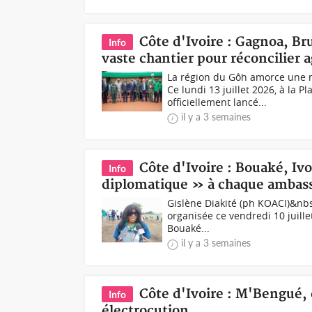
Côte d'Ivoire : Gagnoa, B
Info
vaste chantier pour réconcilier a
La région du Gôh amorce une n
Ce lundi 13 juillet 2026, à la 
officiellement lancé...
il y a 3 semaines
Côte d'Ivoire : Bouaké, Iv
Info
diplomatique » à chaque ambas
Gislène Diakité (ph KOACI)&nbsp
organisée ce vendredi 10 juill
Bouaké...
il y a 3 semaines
Côte d'Ivoire : M'Bengué,
Info
électrocution