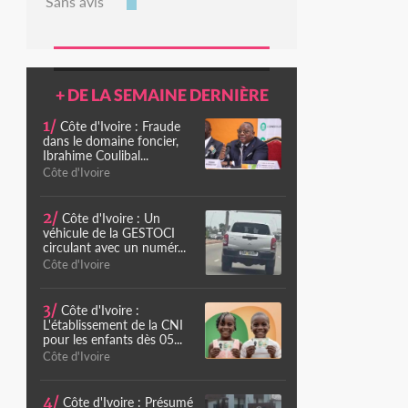
Sans avis
+ DE LA SEMAINE DERNIÈRE
1/
Côte d'Ivoire : Fraude
dans le domaine foncier,
Ibrahime Coulibal...
Côte d'Ivoire
2/
Côte d'Ivoire : Un
véhicule de la GESTOCI
circulant avec un numér...
Côte d'Ivoire
3/
Côte d'Ivoire :
L'établissement de la CNI
pour les enfants dès 05...
Côte d'Ivoire
4/
Côte d'Ivoire : Présumé