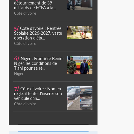
détournement de 39
milliards de FCFA à la...
Côte d'Ivoire
5/
Côte d'Ivoire : Rentrée
Scolaire 2026-2027, vaste
opération d'éta...
Côte d'Ivoire
6/
Niger : Frontière Bénin-
Niger, les conditions de
Tiani pour sa ré...
Niger
7/
Côte d'Ivoire : Non en
règle, il tente d'insérer son
véhicule dan...
Côte d'Ivoire