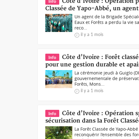
Côte d'Ivoire : Opération p
Info
Classée de Yapo-Abbé, un agent d
Un agent de la Brigade Spéciale
Eaux et Forêts a perdu la vie s
reco...
il y a 1 mois
Côte d'Ivoire : Forêt clas
Info
pour une gestion durable et apa
La cérémonie jeudi à Guiglo (D
gouvernementale de préservatio
Forêts, Mons...
il y a 1 mois
Côte d'Ivoire : Opération 
Info
sécurisation dans la Forêt Class
La Forêt Classée de Yapo-Abbé
reconquérir l’ensemble des for