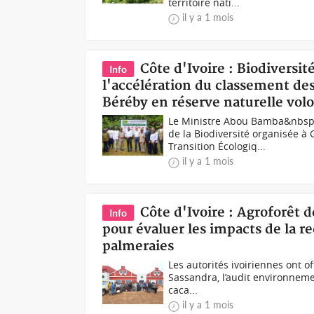
territoire nati...
il y a 1 mois
Côte d'Ivoire : Biodiversi
Info
l'accélération du classement de
Béréby en réserve naturelle volo
Le Ministre Abou Bamba&nbsp;
de la Biodiversité organisée à 
Transition Écologiq...
il y a 1 mois
Côte d'Ivoire : Agroforêt 
Info
pour évaluer les impacts de la r
palmeraies
Les autorités ivoiriennes ont of
Sassandra, l’audit environnemen
caca...
il y a 1 mois