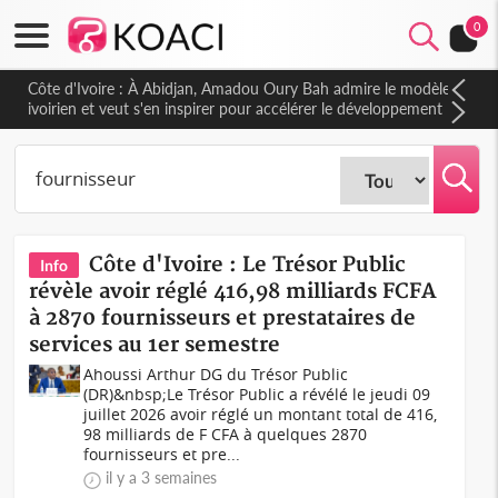
0
Côte d'Ivoire : À Abidjan, Amadou Oury Bah admire le modèle
ivoirien et veut s'en inspirer pour accélérer le développement
de la Guinée
Côte d'Ivoire : Le Trésor Public
Info
révèle avoir réglé 416,98 milliards FCFA
à 2870 fournisseurs et prestataires de
services au 1er semestre
Ahoussi Arthur DG du Trésor Public
(DR)&nbsp;Le Trésor Public a révélé le jeudi 09
juillet 2026 avoir réglé un montant total de 416,
98 milliards de F CFA à quelques 2870
fournisseurs et pre...
il y a 3 semaines