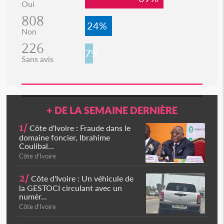
Oui
808
24%
Non
226
7%
Sans avis
+ DE LA SEMAINE DERNIÈRE
1/
Côte d'Ivoire : Fraude dans le
domaine foncier, Ibrahime
Coulibal...
Côte d'Ivoire
2/
Côte d'Ivoire : Un véhicule de
la GESTOCI circulant avec un
numér...
Côte d'Ivoire