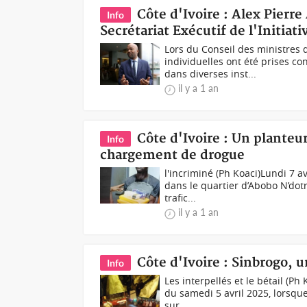
Côte d'Ivoire : Alex Pierr
Info
Secrétariat Exécutif de l'Initiat
Lors du Conseil des ministres 
individuelles ont été prises 
dans diverses inst...
il y a 1 an
Côte d'Ivoire : Un plante
Info
chargement de drogue
l'incriminé (Ph Koaci)Lundi 7 a
dans le quartier d’Abobo N’dot
trafic...
il y a 1 an
Côte d'Ivoire : Sinbrogo, u
Info
Les interpellés et le bétail (Ph
du samedi 5 avril 2025, lorsqu
sur...