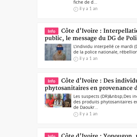
fiche de d...
il y a 1 an
Côte d'Ivoire : Interpella
Info
public, le message du DG de Pol
L’individu interpellé ce mardi
de la police nationale, rébellion
il y a 1 an
Côte d'Ivoire : Des individ
Info
phytosanitaires en provenance 
Les suspects (DR)&nbsp;Des ind
des produits phytosanitaires 
de Daoukr...
il y a 1 an
Côte d'Ivoire : Yopougon
Info