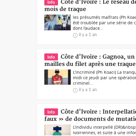
Côte d'Ivoire : Le réseau 
Info
mois de traque
les présumés malfrats (Ph Koac
été troublée par une série de 
dont l’audace...
il y a 1 an
Côte d'Ivoire : Gagnoa, un
Info
mailles du filet après une traque
L'incriminé (Ph Koaci) La tranq
midi ce jeudi par une opération
criminel...
il y a 1 an
Côte d'Ivoire : Interpella
Info
faux » de documents de mutation
L’individu interpellé (DR)&nbsp
ivoiriennes, et suite à une inf