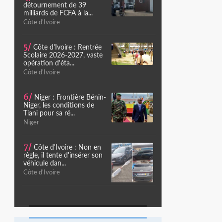
détournement de 39
milliards de FCFA à la...
Côte d'Ivoire
5/
Côte d'Ivoire : Rentrée
Scolaire 2026-2027, vaste
opération d'éta...
Côte d'Ivoire
6/
Niger : Frontière Bénin-
Niger, les conditions de
Tiani pour sa ré...
Niger
7/
Côte d'Ivoire : Non en
règle, il tente d'insérer son
véhicule dan...
Côte d'Ivoire