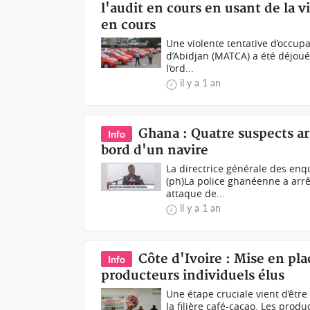
l'audit en cours en usant de la 
en cours
Une violente tentative d’occup
d’Abidjan (MATCA) a été déjouée
l’ord...
il y a 1 an
Ghana : Quatre suspects ar
Info
bord d'un navire
La directrice générale des enq
(ph)La police ghanéenne a arrê
attaque de...
il y a 1 an
Côte d'Ivoire : Mise en pla
Info
producteurs individuels élus
Une étape cruciale vient d’être
la filière café-cacao. Les prod