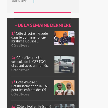
Sans avis
+ DE LA SEMAINE DERNIÈRE
1/
Côte d'Ivoire : Fraude
dans le domaine foncier,
Ibrahime Coulibal...
Côte d'Ivoire
2/
Côte d'Ivoire : Un
véhicule de la GESTOCI
circulant avec un numér...
Côte d'Ivoire
3/
Côte d'Ivoire :
L'établissement de la CNI
pour les enfants dès 05...
Côte d'Ivoire
4/
Côte d'Ivoire : Présumé