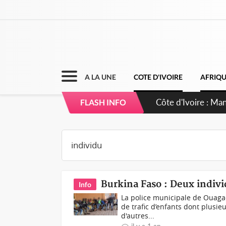
A LA UNE
COTE D'IVOIRE
AFRIQ
Côte d'Ivoire : Sé
FLASH INFO
dépigmentants d
Burkina Faso : Deux indivi
Info
La police municipale de Ouaga
de trafic d’enfants dont plusie
d'autres...