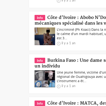
il y a 1 an
Côte d'Ivoire : Abobo N'Do
Info
mécaniques spécialisé dans les 
L'incriminé (Ph Koaci) Dans la
le calme d'un mardi habituel,
est 3...
il y a 1 an
Burkina Faso : Une dame se
Info
un individu
Une jeune femme, victime d'un
régional de Ouahigouya avec un
L'instrument a ét...
il y a 1 an
Côte d'Ivoire : MATCA, de
Info