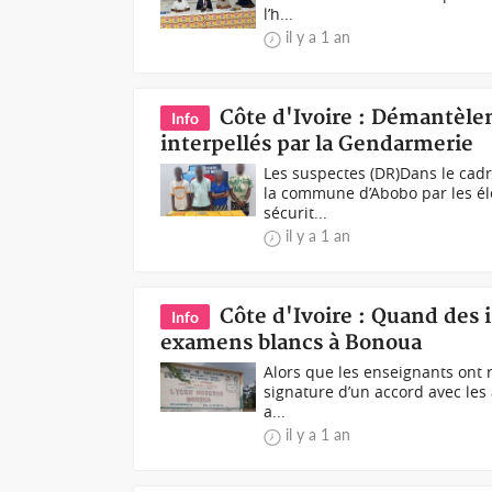
l’h...
il y a 1 an
Côte d'Ivoire : Démantèle
Info
interpellés par la Gendarmerie
Les suspectes (DR)Dans le cadr
la commune d’Abobo par les él
sécurit...
il y a 1 an
Côte d'Ivoire : Quand des 
Info
examens blancs à Bonoua
Alors que les enseignants ont re
signature d’un accord avec les 
a...
il y a 1 an