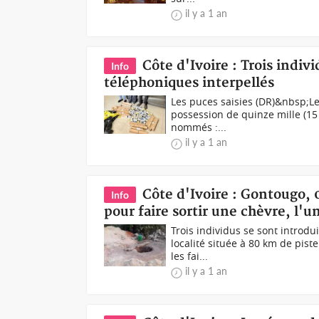
il y a 1 an
Côte d'Ivoire : Trois indi
Info
téléphoniques interpellés
Les puces saisies (DR)&nbsp;Les
possession de quinze mille (15
nommés :...
il y a 1 an
Côte d'Ivoire : Gontougo, 
Info
pour faire sortir une chèvre, l
Trois individus se sont introd
localité située à 80 km de pis
les fai...
il y a 1 an