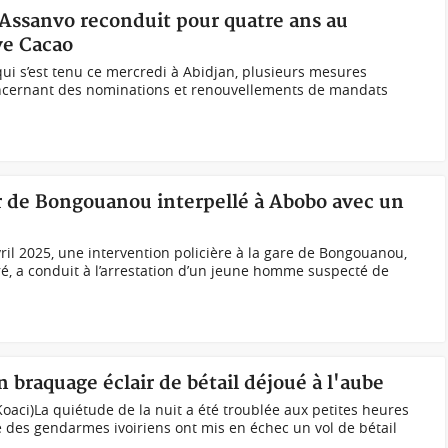
e Assanvo reconduit pour quatre ans au
ive Cacao
qui s’est tenu ce mercredi à Abidjan, plusieurs mesures
concernant des nominations et renouvellements de mandats
ur de Bongouanou interpellé à Abobo avec un
vril 2025, une intervention policière à la gare de Bongouanou,
ré, a conduit à l’arrestation d’un jeune homme suspecté de
n braquage éclair de bétail déjoué à l'aube
 Koaci)La quiétude de la nuit a été troublée aux petites heures
e des gendarmes ivoiriens ont mis en échec un vol de bétail