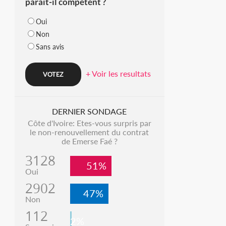
parait-il compétent ?
Oui
Non
Sans avis
+ Voir les resultats
DERNIER SONDAGE
Côte d'Ivoire: Etes-vous surpris par
le non-renouvellement du contrat
de Emerse Faé ?
3128
51%
Oui
2902
47%
Non
112
2%