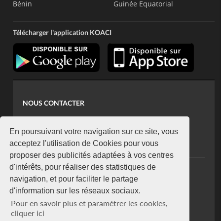
Bénin
Guinée Equatorial
Télécharger l'application KOACI
NOUS CONTACTER
contact@koaci.com
koaci@yahoo.fr
En poursuivant votre navigation sur ce site, vous
+225 07 08 85 52 93
acceptez l'utilisation de Cookies pour vous
proposer des publicités adaptées à vos centres
d'intérêts, pour réaliser des statistiques de
NEWSLETTER
navigation, et pour faciliter le partage
Restez connecté via notre newsletter
d'information sur les réseaux sociaux.
S'abonner
Pour en savoir plus et paramétrer les cookies,
Se désabonner
cliquer ici