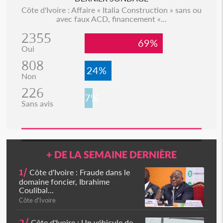
Côte d'Ivoire : Affaire « Italia Construction » sans ou
avec faux ACD, financement «...
2355
69%
Oui
808
24%
Non
226
7%
Sans avis
+ DE LA SEMAINE DERNIÈRE
1/
Côte d'Ivoire : Fraude dans le
domaine foncier, Ibrahime
Coulibal...
Côte d'Ivoire
2/
Côte d'Ivoire : Un véhicule de