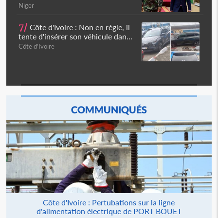
Niger
7/
Côte d'Ivoire : Non en règle, il
tente d'insérer son véhicule dan...
Côte d'Ivoire
COMMUNIQUÉS
Côte d'Ivoire : Pertubations sur la ligne
d'alimentation électrique de PORT BOUET