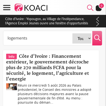
0
Côte d'Ivoire : CHU de Treichville, après la fronde, les agents
contractuels obtiennent un accord avec la direction sur les
arriérés du SMIG 2023
Côte d'Ivoire : Financement
Info
extérieur, le gouvernement décroche
plus de 270 milliards FCFA pour la
sécurité, le logement, l'agriculture et
l'energie
Réuni ce mercredi 5 août 2026 au Palais
présidentiel, le Conseil des ministres a adopté
plusieurs décisions majeures avant la pause
gouvernementale de fin d'été. Au menu :
poursuite du déman...