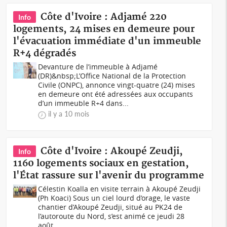
Côte d'Ivoire : Adjamé 220
Info
logements, 24 mises en demeure pour
l'évacuation immédiate d'un immeuble
R+4 dégradés
Devanture de l’immeuble à Adjamé
(DR)&nbsp;L’Office National de la Protection
Civile (ONPC), annonce vingt-quatre (24) mises
en demeure ont été adressées aux occupants
d’un immeuble R+4 dans...
il y a 10 mois
Côte d'Ivoire : Akoupé Zeudji,
Info
1160 logements sociaux en gestation,
l'État rassure sur l'avenir du programme
Célestin Koalla en visite terrain à Akoupé Zeudji
(Ph Koaci) Sous un ciel lourd d’orage, le vaste
chantier d’Akoupé Zeudji, situé au PK24 de
l’autoroute du Nord, s’est animé ce jeudi 28
août...