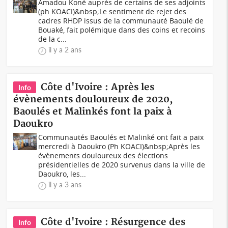
Amadou Koné auprès de certains de ses adjoints
(ph KOACI)&nbsp;Le sentiment de rejet des
cadres RHDP issus de la communauté Baoulé de
Bouaké, fait polémique dans des coins et recoins
de la c...
il y a 2 ans
Côte d'Ivoire : Après les
Info
évènements douloureux de 2020,
Baoulés et Malinkés font la paix à
Daoukro
Communautés Baoulés et Malinké ont fait a paix
mercredi à Daoukro (Ph KOACI)&nbsp;Après les
évènements douloureux des élections
présidentielles de 2020 survenus dans la ville de
Daoukro, les...
il y a 3 ans
Côte d'Ivoire : Résurgence des
Info