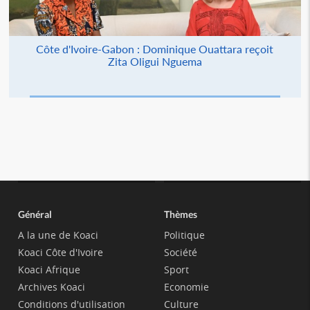
Côte d'Ivoire-Gabon : Dominique Ouattara reçoit
Zita Oligui Nguema
Général
Thèmes
A la une de Koaci
Politique
Koaci Côte d'Ivoire
Société
Koaci Afrique
Sport
Archives Koaci
Economie
Conditions d'utilisation
Culture