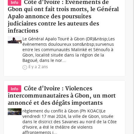
Côte d'Ivoire : Evènements de
Info
Gbon qui ont fait trois morts, le Général
Apalo annonce des poursuites
judiciaires contre les auteurs des
infractions
Le Général Apalo Touré à Gbon (DR)&nbsp;Les
évènements douloureux sont&nbsp;survenus
entre les communautés Malinké et Sénoufo à
Gbon, localité située dans la région de la
Bagoué, dans le nor...
il y a 2 ans
Côte d'Ivoire : Violences
Info
intercommunautaires à Gbon, un mort
annoncé et des dégâts importants
règlement du conflit à Gbon (Ph KOACI)Le
vendredi 17 mai 2024, la ville de Gbon, située
dans le district des Savanes au nord de la Côte
d'Ivoire, a été le théâtre de violents
affrontements i...