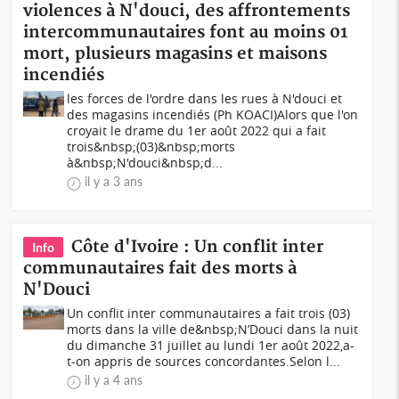
violences à N'douci, des affrontements
intercommunautaires font au moins 01
mort, plusieurs magasins et maisons
incendiés
les forces de l'ordre dans les rues à N'douci et
des magasins incendiés (Ph KOACI)Alors que l'on
croyait le drame du 1er août 2022 qui a fait
trois&nbsp;(03)&nbsp;morts
à&nbsp;N'douci&nbsp;d...
il y a 3 ans
Côte d'Ivoire : Un conflit inter
Info
communautaires fait des morts à
N'Douci
Un conflit inter communautaires a fait trois (03)
morts dans la ville de&nbsp;N’Douci dans la nuit
du dimanche 31 juillet au lundi 1er août 2022,a-
t-on appris de sources concordantes.Selon l...
il y a 4 ans