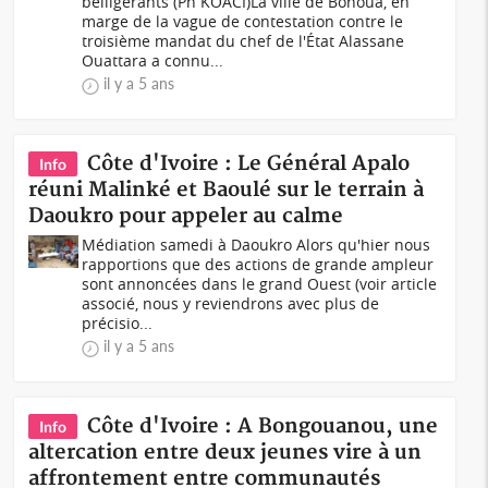
belligérants (Ph KOACI)La ville de Bonoua, en
marge de la vague de contestation contre le
troisième mandat du chef de l'État Alassane
Ouattara a connu...
il y a 5 ans
Côte d'Ivoire : Le Général Apalo
Info
réuni Malinké et Baoulé sur le terrain à
Daoukro pour appeler au calme
Médiation samedi à Daoukro Alors qu'hier nous
rapportions que des actions de grande ampleur
sont annoncées dans le grand Ouest (voir article
associé, nous y reviendrons avec plus de
précisio...
il y a 5 ans
Côte d'Ivoire : A Bongouanou, une
Info
altercation entre deux jeunes vire à un
affrontement entre communautés