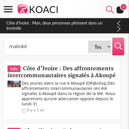
0
Côte d'Ivoire : Séileu, la célébration de la fête nationale
transformée en vaste campagne contre les produits
dépigmentants dangereux
Côte d'Ivoire : Des affrontements
Info
intercommunautaires signalés à Akoupé
Des jeunes dans la rue à Akoupé (DR)&nbsp;Des
affrontements intercommunautaires ont été
signalés à Akoupé dans la région de la Mé. Nous
apprenons qu’une altercation oppose depuis le
lundi 31...
il y a 1 an