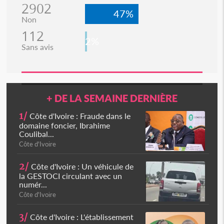
2902
47%
Non
112
2%
Sans avis
+ DE LA SEMAINE DERNIÈRE
1/
Côte d'Ivoire : Fraude dans le
domaine foncier, Ibrahime
Coulibal...
Côte d'Ivoire
2/
Côte d'Ivoire : Un véhicule de
la GESTOCI circulant avec un
numér...
Côte d'Ivoire
3/
Côte d'Ivoire : L'établissement