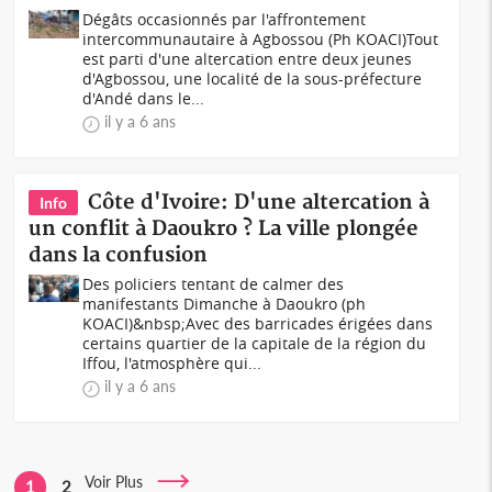
Dégâts occasionnés par l'affrontement
intercommunautaire à Agbossou (Ph KOACI)Tout
est parti d'une altercation entre deux jeunes
d'Agbossou, une localité de la sous-préfecture
d'Andé dans le...
il y a 6 ans
Côte d'Ivoire: D'une altercation à
Info
un conflit à Daoukro ? La ville plongée
dans la confusion
Des policiers tentant de calmer des
manifestants Dimanche à Daoukro (ph
KOACI)&nbsp;Avec des barricades érigées dans
certains quartier de la capitale de la région du
Iffou, l'atmosphère qui...
il y a 6 ans
Voir Plus
1
2