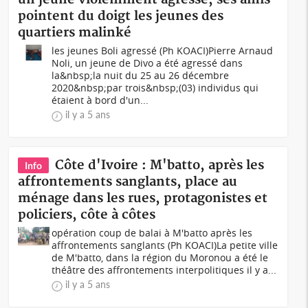
pointent du doigt les jeunes des
quartiers malinké
les jeunes Boli agressé (Ph KOACI)Pierre Arnaud
Noli, un jeune de Divo a été agressé dans
la&nbsp;la nuit du 25 au 26 décembre
2020&nbsp;par trois&nbsp;(03) individus qui
étaient à bord d'un...
il y a 5 ans
Côte d'Ivoire : M'batto, après les
Info
affrontements sanglants, place au
ménage dans les rues, protagonistes et
policiers, côte à côtes
opération coup de balai à M'batto après les
affrontements sanglants (Ph KOACI)La petite ville
de M'batto, dans la région du Moronou a été le
théâtre des affrontements interpolitiques il y a...
il y a 5 ans