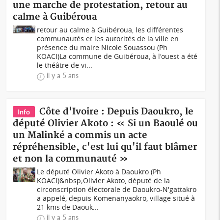
une marche de protestation, retour au
calme à Guibéroua
retour au calme à Guibéroua, les différentes
communautés et les autorités de la ville en
présence du maire Nicole Souassou (Ph
KOACI)La commune de Guibéroua, à l'ouest a été
le théâtre de vi...
il y a 5 ans
Côte d'Ivoire : Depuis Daoukro, le
Info
député Olivier Akoto : « Si un Baoulé ou
un Malinké a commis un acte
répréhensible, c'est lui qu'il faut blâmer
et non la communauté »
Le député Olivier Akoto à Daoukro (Ph
KOACI)&nbsp;Olivier Akoto, député de la
circonscription électorale de Daoukro-N'gattakro
a appelé, depuis Komenanyaokro, village situé à
21 kms de Daouk...
il y a 5 ans