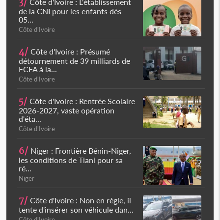
3/
Côte d'Ivoire : L'établissement
de la CNI pour les enfants dès
05...
Côte d'Ivoire
4/
Côte d'Ivoire : Présumé
détournement de 39 milliards de
FCFA à la...
Côte d'Ivoire
5/
Côte d'Ivoire : Rentrée Scolaire
2026-2027, vaste opération
d'éta...
Côte d'Ivoire
6/
Niger : Frontière Bénin-Niger,
les conditions de Tiani pour sa
ré...
Niger
7/
Côte d'Ivoire : Non en règle, il
tente d'insérer son véhicule dan...
Côte d'Ivoire