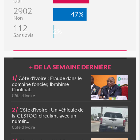
Oui
2902
47%
Non
112
2%
Sans avis
+ DE LA SEMAINE DERNIÈRE
1/
Côte d'Ivoire : Fraude dans le
domaine foncier, Ibrahime
Coulibal...
Côte d'Ivoire
2/
Côte d'Ivoire : Un véhicule de
la GESTOCI circulant avec un
numér...
Côte d'Ivoire