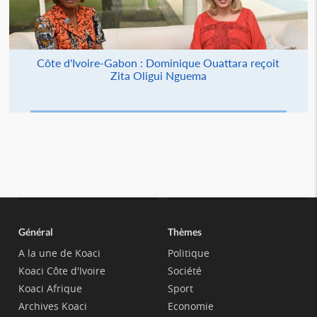
Côte d'Ivoire-Gabon : Dominique Ouattara reçoit
Zita Oligui Nguema
Général
Thèmes
A la une de Koaci
Politique
Koaci Côte d'Ivoire
Société
Koaci Afrique
Sport
Archives Koaci
Economie