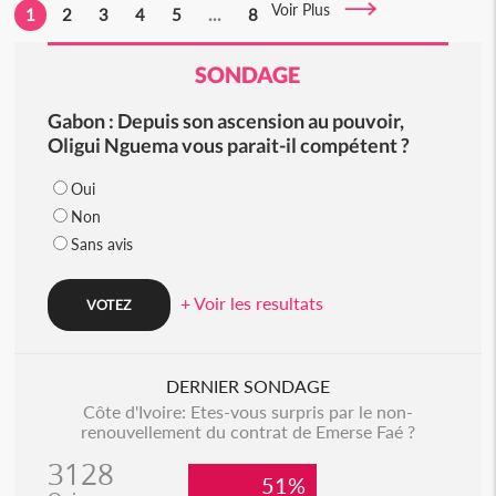
Voir Plus
1
2
3
4
5
...
8
SONDAGE
Gabon : Depuis son ascension au pouvoir,
Oligui Nguema vous parait-il compétent ?
Oui
Non
Sans avis
+ Voir les resultats
DERNIER SONDAGE
Côte d'Ivoire: Etes-vous surpris par le non-
renouvellement du contrat de Emerse Faé ?
3128
51%