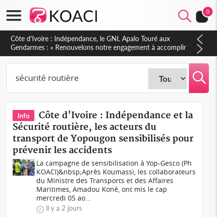
0
Sierra Leone : Un projet de réforme constitutionnelle en
gestation, points clés des amendements, un exclu d'avance
Côte d'Ivoire : Indépendance et la
Info
Sécurité routière, les acteurs du
transport de Yopougon sensibilisés pour
prévenir les accidents
La campagne de sensibilisation à Yop-Gesco (Ph
KOACI)&nbsp;Après Koumassi, les collaborateurs
du Ministre des Transports et des Affaires
Maritimes, Amadou Koné, ont mis le cap
mercredi 05 ao...
il y a 2 jours