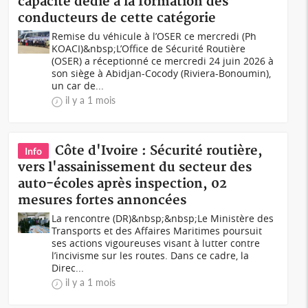
capacité dédié à la formation des
conducteurs de cette catégorie
Remise du véhicule à l’OSER ce mercredi (Ph
KOACI)&nbsp;L’Office de Sécurité Routière
(OSER) a réceptionné ce mercredi 24 juin 2026 à
son siège à Abidjan-Cocody (Riviera-Bonoumin),
un car de...
il y a 1 mois
Côte d'Ivoire : Sécurité routière,
Info
vers l'assainissement du secteur des
auto-écoles après inspection, 02
mesures fortes annoncées
La rencontre (DR)&nbsp;&nbsp;Le Ministère des
Transports et des Affaires Maritimes poursuit
ses actions vigoureuses visant à lutter contre
l’incivisme sur les routes. Dans ce cadre, la
Direc...
il y a 1 mois