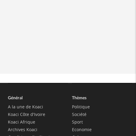
Général
Thèmes
A la une de Koaci
Politique
Koaci Côte d'Ivoire
Société
Koaci Afrique
Sport
Archives Koaci
Economie