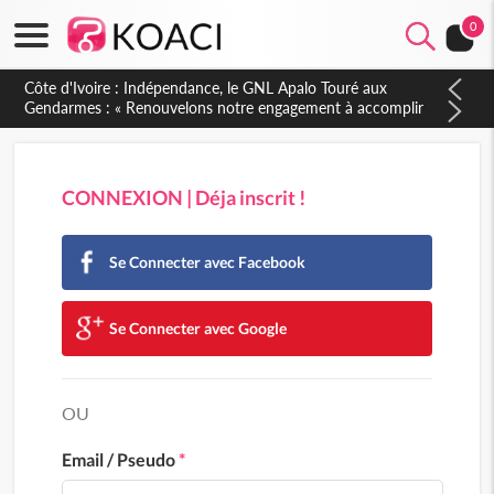
0
Sierra Leone : Un projet de réforme constitutionnelle en
gestation, points clés des amendements, un exclu d'avance
CONNEXION | Déja inscrit !
Se Connecter avec Facebook
Se Connecter avec Google
OU
Email / Pseudo
*