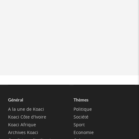
Général
Thèmes
A la une de Koaci
Politique
Koaci Côte d'Ivoire
Société
Koaci Afrique
Sport
Archives Koaci
Economie