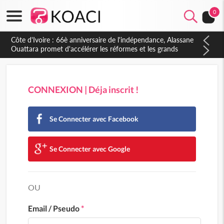
0
CONNEXION | Déja inscrit !
Se Connecter avec Facebook
Se Connecter avec Google
OU
Email / Pseudo
*